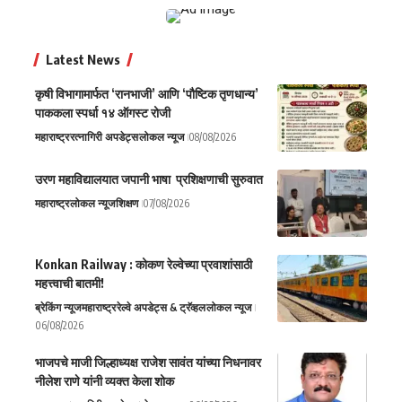
Latest News
कृषी विभागामार्फत ‘रानभाजी’ आणि ‘पौष्टिक तृणधान्य’
पाककला स्पर्धा १४ ऑगस्ट रोजी
महाराष्ट्र
रत्नागिरी अपडेट्स
लोकल न्यूज
08/08/2026
उरण महाविद्यालयात जपानी भाषा प्रशिक्षणाची सुरुवात
महाराष्ट्र
लोकल न्यूज
शिक्षण
07/08/2026
Konkan Railway : कोकण रेल्वेच्या प्रवाशांसाठी
महत्त्वाची बातमी!
ब्रेकिंग न्यूज
महाराष्ट्र
रेल्वे अपडेट्स & ट्रॅव्हल
लोकल न्यूज
06/08/2026
भाजपचे माजी जिल्हाध्यक्ष राजेश सावंत यांच्या निधनावर
नीलेश राणे यांनी व्यक्त केला शोक