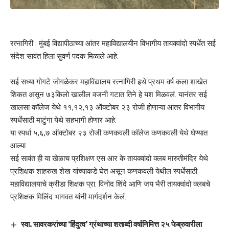
रत्नागिरी : मुंबई विद्यापीठाच्या आंतर महाविद्यालयीन विभागीय तायक्वांदो स्पर्धेत सई
संदेश सावंत हिला सुवर्ण पदक मिळाले आहे.
सई सध्या गोगटे जोगळेकर महाविद्यालय रत्नागिरी इथे प्रथम वर्ष कला शाखेत
शिकत असून ७३किलो खालील वजनी गटात तिने हे यश मिळवलं. यानंतर सई
खालसा कॉलेज येथे ११,१२,१३ ऑक्टोबर २३ रोजी होणाऱ्या आंतर विभागीय
स्पर्धेसाठी माटुंगा येथे सहभागी होणार आहे.
या स्पर्धा ५,६,७ ऑक्टोबर २३ रोजी कणकवली कॉलेज कणकवली येथे घेण्यात
आल्या.
सई सावंत ही या खेळाच प्रशिक्षण एस आर के तायक्वांदो क्लब मारुतीमंदिर येथे
प्रशिक्षक शाहरुख शेख यांच्याकडे घेत असून कणकवली येथील स्पर्धेसाठी
महाविद्यालयाचे क्रीडा शिक्षक प्रा. विनोद शिंदे आणि जय भैरी तायक्वांदो क्लबचे
प्रशिक्षक मिलिंद भागवत यांनी मार्गदर्शन केलं.
स्वा. सावरकरांच्या ‘हिंदुत्व’ ग्रंथाच्या शताब्दी वर्षानिमित्त २५ फेब्रुवारीला