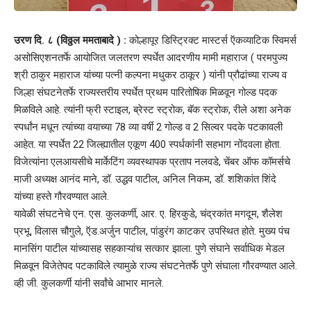
उरण दि. ८ (विठ्ठल ममताबादे ) :
कोल्हापूर डिस्ट्रिक्ट मास्टर्स ऍकव्याटिक स्विमर्स
असोसिएशनतर्फे आयोजित जलतरण स्पर्धेत आदरणीय मामी महाराज ( परमपुज्य
श्री ठाकुर महाराज यांच्या पत्नी कल्पना मधुकर ठाकूर ) यांनी प्रौढांच्या राज्य व
जिल्हा संघटनेतर्फे राज्यस्तरीय स्पर्धेत प्रथम पारितोषिक मिळवून गोल्ड पदक
मिळविले आहे. त्यांनी फ्री स्टाइल, ब्रेस्ट स्ट्रोक, बॅक स्ट्रोक, रीले अशा अनेक
स्पर्धांन मधून त्यांच्या वयाच्या 78 व्या वर्षी 2 गोल्ड व 2 सिल्वर पदके पटकावली
आहेत. या स्पर्धेत 22 जिल्ह्यातील एकूण 400 स्पर्धकांनी सहभाग नोंदवला होता.
विजेत्यांना एलआयसीचे मार्केटिंग व्यवस्थापक प्रताप नलवडे, चेंबर ऑफ कॉमर्सचे
माजी अध्यक्ष आनंद माने, डॉ. उद्धव पाटील, अनिल निकम, डॉ. शशिकांत शिंदे
यांच्या हस्ते गौरवण्यात आले.
यावेळी संघटनेचे एन. एस. कुलकर्णी, आर. ए. हिरकुडे, चंद्रकांत मगदूम, शैलेश
प्रभू, विलास चौगुले, ऍड.अर्जुन पाटील, पांडुरंग काटकर उपस्थित होते. मुख्य पंच
मानसिंग पाटील यांच्यासह सहकाऱ्यांच सत्कार झाला. पुणे संघाने सर्वाधिक मेडल
मिळवून विजेतेपद पटकाविले त्यामुळे राज्य संघटनेतर्फे पुणे संघाला गौरवण्यात आले.
व्ही जी. कुलकर्णी यांनी सर्वांचे आभार मानले.