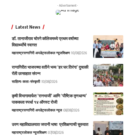
- Advertisement -
Latest News
डॉ. तानाजीराव चोरगे कॉलेजमध्ये प्रथम वर्षाच्या
विद्यार्थ्यांचे स्वागत
महाराष्ट्र
रत्नागिरी अपडेट्स
लोकल न्यूज
शिक्षण
10/08/2026
रत्नागिरीत भाजपच्या वतीने भव्य ‘हर घर तिरंगा’ दुचाकी
रॅली उत्साहात संपन्न
साहित्य-कला-संस्कृती
10/08/2026
कृषी विभागामार्फत ‘रानभाजी’ आणि ‘पौष्टिक तृणधान्य’
पाककला स्पर्धा १४ ऑगस्ट रोजी
महाराष्ट्र
रत्नागिरी अपडेट्स
लोकल न्यूज
08/08/2026
उरण महाविद्यालयात जपानी भाषा प्रशिक्षणाची सुरुवात
महाराष्ट्र
लोकल न्यूज
शिक्षण
07/08/2026