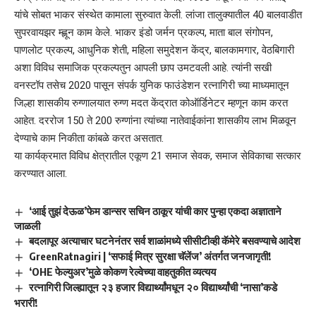
यांचे सोबत भाकर संस्थेत कामाला सुरुवात केली. लांजा तालुक्यातील 40 बालवाडीत
सुपरवायझर म्ह्णून काम केले. भाकर इंडो जर्मन प्रकल्प, माता बाल संगोपन,
पाणलोट प्रकल्प, आधुनिक शेती, महिला समुदेशन केंद्र, बालकामगार, वेठबिगारी
अशा विविध समाजिक प्रकल्पतुन आपली छाप उमटवली आहे. त्यांनी सखी
वनस्टॉप तसेच 2020 पासून संपर्क युनिक फाउंडेशन रत्नागिरी च्या माध्यमातून
जिल्हा शासकीय रुग्णालयात रुग्ण मदत केंद्रात कोऑर्डिनेटर म्हणून काम करत
आहेत. दररोज 150 ते 200 रुग्णांना त्यांच्या नातेवाईकांना शासकीय लाभ मिळवून
देण्याचे काम निकीता कांबळे करत असतात.
या कार्यक्रमात विविध क्षेत्रातील एकूण 21 समाज सेवक, समाज सेविकाचा सत्कार
करण्यात आला.
‘आई तुझं देऊळ’फेम डान्सर सचिन ठाकूर यांची कार पुन्हा एकदा अज्ञाताने
जाळली
बदलापूर अत्याचार घटनेनंतर सर्व शाळांमध्ये सीसीटीव्ही कॅमेरे बसवण्याचे आदेश
GreenRatnagiri | ‘सफाई मित्र सुरक्षा चॅलेंज’ अंतर्गत जनजागृती!
‘OHE फेल्युअर’मुळे कोकण रेल्वेच्या वाहतुकीत व्यत्यय
रत्नागिरी जिल्ह्यातून २३ हजार विद्यार्थ्यांमधून २० विद्यार्थ्यांची ‘नासा’कडे
भरारी!