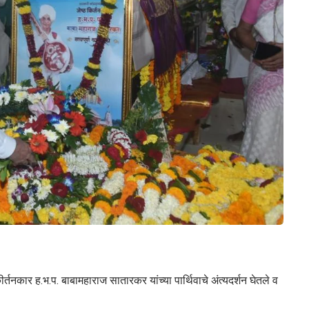
ीर्तनकार ह.भ.प. बाबामहाराज सातारकर यांच्या पार्थिवाचे अंत्यदर्शन घेतले व