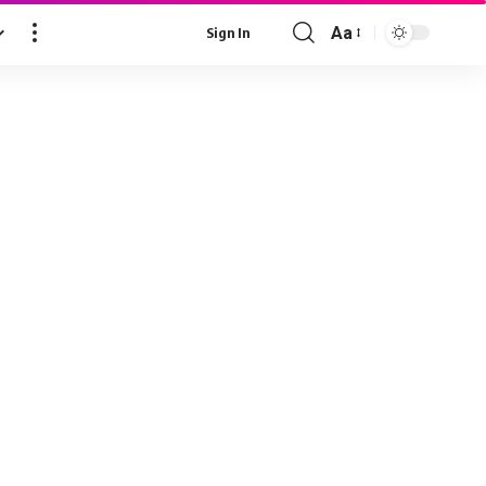
Aa
Sign In
Font
Resizer