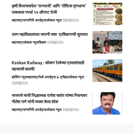
कृषी विभागामार्फत ‘रानभाजी’ आणि ‘पौष्टिक तृणधान्य’
पाककला स्पर्धा १४ ऑगस्ट रोजी
महाराष्ट्र
रत्नागिरी अपडेट्स
लोकल न्यूज
08/08/2026
उरण महाविद्यालयात जपानी भाषा प्रशिक्षणाची सुरुवात
महाराष्ट्र
लोकल न्यूज
शिक्षण
07/08/2026
Konkan Railway : कोकण रेल्वेच्या प्रवाशांसाठी
महत्त्वाची बातमी!
ब्रेकिंग न्यूज
महाराष्ट्र
रेल्वे अपडेट्स & ट्रॅव्हल
लोकल न्यूज
06/08/2026
भाजपचे माजी जिल्हाध्यक्ष राजेश सावंत यांच्या निधनावर
नीलेश राणे यांनी व्यक्त केला शोक
महाराष्ट्र
रत्नागिरी अपडेट्स
लोकल न्यूज
06/08/2026