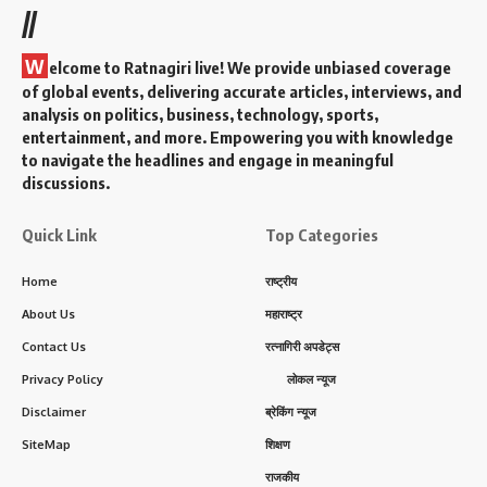
//
W
elcome to Ratnagiri live! We provide unbiased coverage
of global events, delivering accurate articles, interviews, and
analysis on politics, business, technology, sports,
entertainment, and more. Empowering you with knowledge
to navigate the headlines and engage in meaningful
discussions.
Quick Link
Top Categories
Home
राष्ट्रीय
About Us
महाराष्ट्र
Contact Us
रत्नागिरी अपडेट्स
Privacy Policy
लोकल न्यूज
Disclaimer
ब्रेकिंग न्यूज
SiteMap
शिक्षण
राजकीय