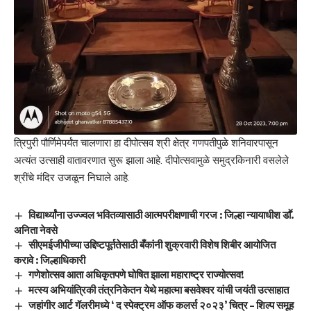
त्रिपुरी पौर्णिमेपर्यंत चालणारा हा दीपोत्सव श्री क्षेत्र गणपतीपुळे शनिवारपासून
अत्यंत उत्साही वातावरणात सुरू झाला आहे. दीपोत्सवामुळे समुद्रकिनारी वसलेले
श्रींचे मंदिर उजळून निघाले आहे.
विद्यार्थ्यांना उज्ज्वल भवितव्यासाठी आत्मपरीक्षणाची गरज : जिल्हा न्यायाधीश डाॕ.
अनिता नेवसे
सीएमईजीपीच्या उद्दिष्टपूर्ततेसाठी बँकांनी शुक्रवारी विशेष शिबीर आयोजित
करावे : जिल्हाधिकारी
गणेशोत्सव आता अधिकृतपणे घोषित झाला महाराष्ट्र राज्योत्सव!
मत्स्य अभियांत्रिकी तंत्रनिकेतन येथे महात्मा बसवेश्वर यांची जयंती उत्साहात
जहांगीर आर्ट गॅलरीमध्ये ‘ द स्पेक्ट्रम ऑफ कलर्स २०२३’ चित्र – शिल्प समूह