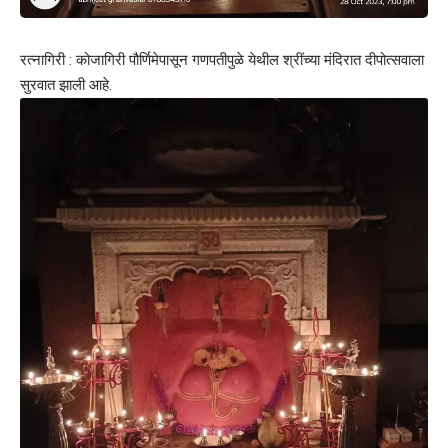
रत्नागिरी : कोजागिरी पौर्णिमेपासून गणपतीपुळे येथील श्रींच्या मंदिरात दीपोत्सवाला
सुरवात झाली आहे.