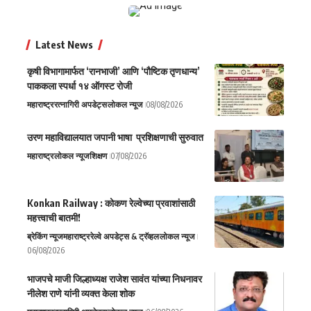
Latest News
कृषी विभागामार्फत ‘रानभाजी’ आणि ‘पौष्टिक तृणधान्य’
पाककला स्पर्धा १४ ऑगस्ट रोजी
महाराष्ट्र
रत्नागिरी अपडेट्स
लोकल न्यूज
08/08/2026
उरण महाविद्यालयात जपानी भाषा प्रशिक्षणाची सुरुवात
महाराष्ट्र
लोकल न्यूज
शिक्षण
07/08/2026
Konkan Railway : कोकण रेल्वेच्या प्रवाशांसाठी
महत्त्वाची बातमी!
ब्रेकिंग न्यूज
महाराष्ट्र
रेल्वे अपडेट्स & ट्रॅव्हल
लोकल न्यूज
06/08/2026
भाजपचे माजी जिल्हाध्यक्ष राजेश सावंत यांच्या निधनावर
नीलेश राणे यांनी व्यक्त केला शोक