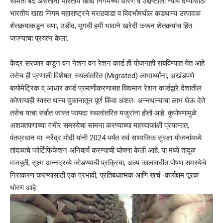
समिती बंद असताना भारतीय खाद्य निगमच्या धोरण व उद्दीष्टाला न्याय देण्यासाठी
भारतीय खाद्य निगम महाराष्ट्रने मराठवाडा व विदर्भामधील कडधान्य उत्पादक
शेतकर्‍याकडून चणा, उडीद, मूगची हमी भावाने खरेदी करून शेतकर्‍यांच हित
जपण्याचा प्रयत्न केला.
केंद्र सरकार कडून वन नेशन वन रेशन कार्ड ही योजनाही राबविण्यात येत आहे
तसेच ही प्रणाली विशेषत: स्थलांतरित (Migrated) लाभार्थ्यांना, अखंडपणे
बायोमेट्रिक व् आधार कार्ड प्रमाणीकरणासह विद्यमान रेशन कार्डद्वारे देशातील
कोणत्याही स्वस्त धान्य दुकानातून पूर्ण किंवा अंशतः अन्नधान्याचा लाभ घेऊ देते
तसेच याचा सर्वात जास्त फायदा स्थलांतरित मजुरांना होतो आहे. कुपोषणामुळे
अशक्तपणाच्या गंभीर समस्येचा सामना करण्याच्या महत्त्वाकांक्षी प्रयत्नात,
पंतप्रधान मा. नरेंद्र मोदी यांनी 2024 पर्यंत सर्व सामाजिक सुरक्षा योजनांमध्ये
तांदळाचे फोर्टिफिकेशन अनिवार्य करण्याची घोषणा केली आहे. या मध्ये तांदूळ
मजबूती, सूक्ष्म अन्नद्रव्ये जोडण्याची प्रक्रिया, अल्प कालावधीत पोषण समस्येचे
निराकरण करण्यासाठी एक प्रभावी, प्रतिबंधात्मक आणि खर्च–कार्यक्षम पूरक
धोरण आहे.