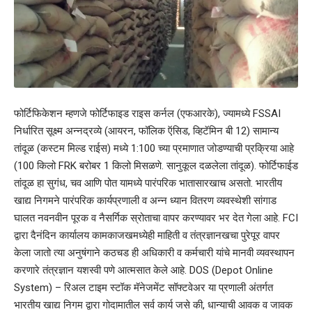
फोर्टिफिकेशन म्हणजे फोर्टिफाइड राइस कर्नल (एफआरके), ज्यामध्ये FSSAI
निर्धारित सूक्ष्म अन्नद्रव्ये (आयरन, फॉलिक ऍसिड, व्हिटॅमिन बी 12) सामान्य
तांदूळ (कस्टम मिल्ड राईस) मध्ये 1:100 च्या प्रमाणात जोडण्याची प्रक्रिया आहे
(100 किलो FRK बरोबर 1 किलो मिसळणे. सानुकूल दळलेला तांदूळ). फोर्टिफाईड
तांदूळ हा सुगंध, चव आणि पोत यामध्ये पारंपरिक भातासारखाच असतो. भारतीय
खाद्य निगमने पारंपरिक कार्यप्रणाली व अन्न ध्यान वितरण व्यवस्थेशी सांगाड
घालत नवनवीन पूरक व नैसर्गिक स्रोताचा वापर करण्यावर भर देत गेला आहे. FCI
द्वारा दैनंदिन कार्यालय कामकाजखमध्येही माहिती व तंत्रज्ञानखचा पुरेपूर वापर
केला जातो त्या अनुषंगाने कठचड ही अधिकारी व कर्मचारी यांचे मानवी व्यवस्थापन
करणारे तंत्रज्ञान यशस्वी पणे आत्मसात केले आहे. DOS (Depot Online
System) – रिअल टाइम स्टॉक मॅनेजमेंट सॉफ्टवेअर या प्रणाली अंतर्गत
भारतीय खाद्य निगम द्वारा गोदामातील सर्व कार्य जसे की, धान्याची आवक व जावक