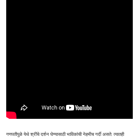
गणपतीपुळे येथे श्रींचे दर्शन घेण्यासाठी भाविकांची नेहमीच गर्दी असते. त्यातही