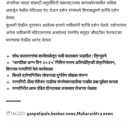
अंगारिका यात्रा संकष्टी चतुर्थीदिनी महाराष्ट्राच्या कानाकोपऱ्यातील भाविक
आवर्जून येथील मंदिराला भेट देऊन दर्शन रांगांमध्ये शिस्तबद्धपणे श्रींचे दर्शन
घेतात.
बुधवारी देखील दूरवरून आलेल्या हजारो भाविकांनी श्रींचे दर्शन घेतले. दर्शनानंतर
अनेक भाविकांनी मंदिरालगतच असलेल्या रमाणीय समुद्र चौपाटीवर फेरफटका
मारण्याचा देखील आनंद घेतला.
शोध कलारत्नांचा कार्यशाळेतून भावी कलाकार घडतील : त्रिभुवने
‘जागतिक अन्न दिन २०२५’ निमित्त मत्स्य अभियांत्रिकी तंत्रनिकेतन,
शिरगाव रत्नागिरी येथे कार्यशाळा
किल्ले द्रोणागिरीवर तोफगाडा दुर्गार्पण सोहळा संपन्न
रत्नागिरी-दिवा पॅसेंजर गाडीचा संगमेश्वरसाठीचा राखीव डबा पूर्ववत करावा
रत्नागिरीत आज पंडित दीनदयाळ उपाध्याय रोजगार मेळावा
TAGGED:
ganpatipule
konkan news
Maharashtra news