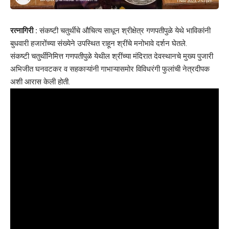
रत्नागिरी :
संकष्टी चतुर्थीचे औचित्य साधून श्रीक्षेत्र गणपतीपुळे येथे भाविकांनी
बुधवारी हजारोंच्या संख्येने उपस्थित राहून श्रींचे मनोभावे दर्शन घेतले.
संकष्टी चतुर्थीनिमित्त गणपतीपुळे येथील श्रींच्या मंदिरात देवस्थानचे मुख्य पुजारी
अभिजीत घनवटकर व सहकाऱ्यांनी गाभाऱ्यासमोर विविधरंगी फुलांची नेत्रदीपक
अशी आरास केली होती.