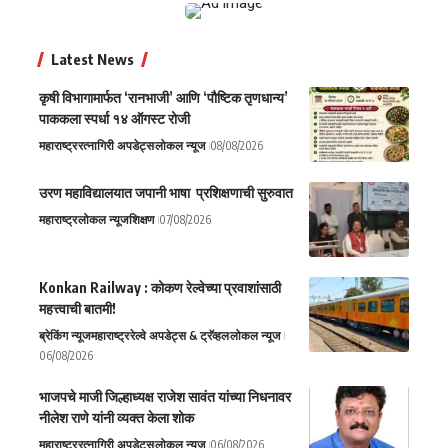
Latest News
कृषी विभागामार्फत ‘रानभाजी’ आणि ‘पौष्टिक तृणधान्य’
पाककला स्पर्धा १४ ऑगस्ट रोजी
महाराष्ट्र
रत्नागिरी अपडेट्स
लोकल न्यूज
08/08/2026
उरण महाविद्यालयात जपानी भाषा प्रशिक्षणाची सुरुवात
महाराष्ट्र
लोकल न्यूज
शिक्षण
07/08/2026
Konkan Railway : कोकण रेल्वेच्या प्रवाशांसाठी
महत्त्वाची बातमी!
ब्रेकिंग न्यूज
महाराष्ट्र
रेल्वे अपडेट्स & ट्रॅव्हल
लोकल न्यूज
06/08/2026
भाजपचे माजी जिल्हाध्यक्ष राजेश सावंत यांच्या निधनावर
नीलेश राणे यांनी व्यक्त केला शोक
महाराष्ट्र
रत्नागिरी अपडेट्स
लोकल न्यूज
06/08/2026