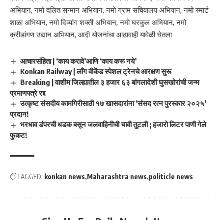
अभियान, नमो दलित सन्मान अभियान, नमो ग्राम सचिवालय अभियान, नमो स्मार्ट
शाळा अभियान, नमो दिव्यांग शक्ती अभियान, नमो घरकुल अभियान, नमो
क्रीडांगण उद्यान अभियान, आदी योजनांचा आढावाही यावेळी घेतला.
आचारसंहिता | ‘काय करावे’आणि ‘काय करू नये’
Konkan Railway | लॉंग वीकेंड स्पेशल ट्रेनचे आरक्षण सुरू
Breaking | वाशीम जिल्ह्यातील ३ हजार ६३ बांगलादेशी घुसखोरांची जन्म
प्रमाणपत्रे रद्द
उत्कृष्ट संसदीय कामगिरीसाठी १७ खासदारांना ‘संसद रत्न पुरस्कार २०२५’
प्रदान!
भरधाव डंपरची धडक बसून जलवाहिनीची चावी तुटली ; हजारो लिटर पाणी गेले
फुकट!
TAGGED:
konkan news
Maharashtra news
politicle news