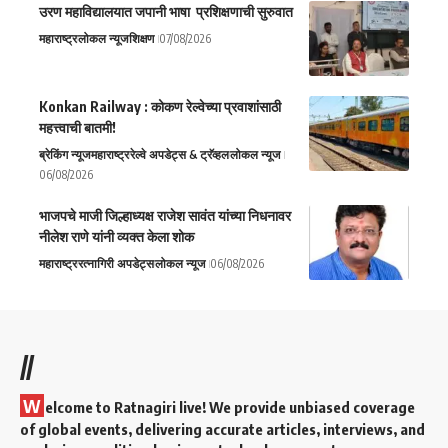
उरण महाविद्यालयात जपानी भाषा प्रशिक्षणाची सुरुवात
महाराष्ट्र
लोकल न्यूज
शिक्षण
07/08/2026
Konkan Railway : कोकण रेल्वेच्या प्रवाशांसाठी
महत्त्वाची बातमी!
ब्रेकिंग न्यूज
महाराष्ट्र
रेल्वे अपडेट्स & ट्रॅव्हल
लोकल न्यूज
06/08/2026
भाजपचे माजी जिल्हाध्यक्ष राजेश सावंत यांच्या निधनावर
नीलेश राणे यांनी व्यक्त केला शोक
महाराष्ट्र
रत्नागिरी अपडेट्स
लोकल न्यूज
06/08/2026
//
W
elcome to Ratnagiri live! We provide unbiased coverage
of global events, delivering accurate articles, interviews, and