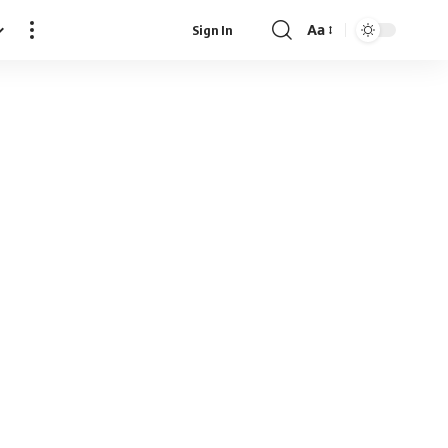
Aa
Sign In
Font
Resizer