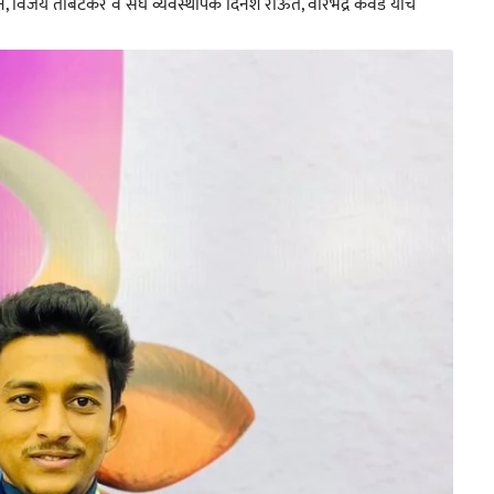
 खान, विजय तांबटकर व संघ व्यवस्थापक दिनेश राऊत, वीरभद्र कवडे यांचे