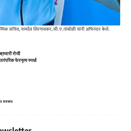
र ऑलिम्पिक सचिव, नामदेव शिरगावकर, सी. ए. तांबोळी यांनी अभिनंदन केले.
्रुवारी रोजी
ंपरिक फेरनृत्य स्पर्धा
ts news
ewsletter