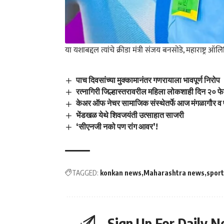
या यशाबद्दल त्यांचे क्रीडा मंत्री संजय बनसोडे, महाराष्ट्
पाच दिवसांच्या मुक्कामानंतर गणरायाला भावपूर्ण निरोप
रत्नागिरी जिल्हास्तरावरील महिला लोकशाही दिन २० फेब
केअर ऑफ नेचर सामाजिक संस्थेतर्फे आज मंगळागौर व पार
भेंडखळ येथे शिवजयंती उत्साहात साजरी
‘सीएनजी नको पण रांग आवर’!
TAGGED:
konkan news
Maharashtra news
spor
Sign Up For Daily N