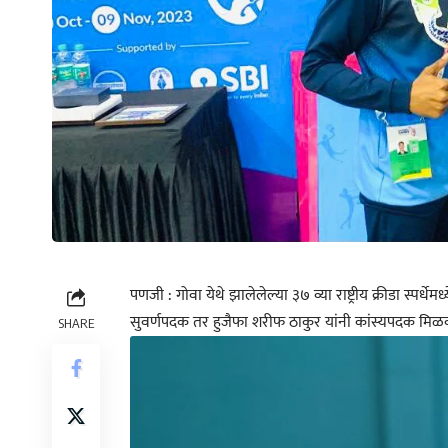
पणजी : गोवा येथे झालेलेल्या ३७ व्या राष्ट्रीय क्रीडा स्पर्धे
सुवर्णपदक तर हुजैफा शरीफ ठाकुर यांनी कांस्यपदक मिळव
SHARE