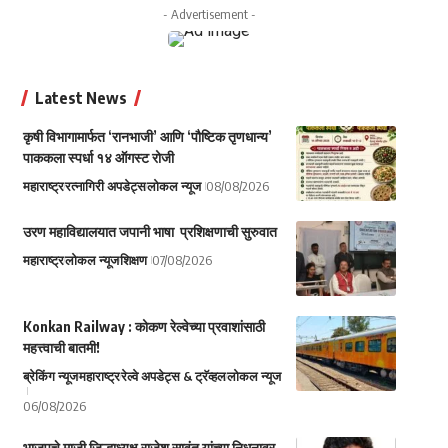
- Advertisement -
Latest News
कृषी विभागामार्फत ‘रानभाजी’ आणि ‘पौष्टिक तृणधान्य’
पाककला स्पर्धा १४ ऑगस्ट रोजी
महाराष्ट्र
रत्नागिरी अपडेट्स
लोकल न्यूज
08/08/2026
उरण महाविद्यालयात जपानी भाषा प्रशिक्षणाची सुरुवात
महाराष्ट्र
लोकल न्यूज
शिक्षण
07/08/2026
Konkan Railway : कोकण रेल्वेच्या प्रवाशांसाठी
महत्त्वाची बातमी!
ब्रेकिंग न्यूज
महाराष्ट्र
रेल्वे अपडेट्स & ट्रॅव्हल
लोकल न्यूज
06/08/2026
भाजपचे माजी जिल्हाध्यक्ष राजेश सावंत यांच्या निधनावर