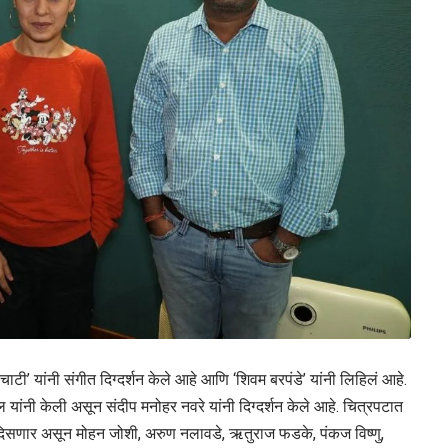
 चाटी’ यांनी संगीत दिग्दर्शन केले आहे आणि ‘शिवम बरपंडे’ यांनी लिहिलं आहे.
ल यांनी केली असून संदीप मनोहर नवरे यांनी दिग्दर्शन केले आहे. चित्रपटात
 दिसणार असून मोहन जोशी, अरुण नलावडे, ऋतुराज फडके, पंकज विष्णु,