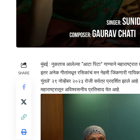
मुंबई : नुकताच आलेल्या “आटा पिटा” गाण्याने महाराष्ट्रा
इतर अनेक गीतांमधून रसिकांचं मन नेहमी जिंकणारी गायिका
SHARE
गुंतले’ २९ नोव्हेंबर २०२३ रोजी सर्वत्र प्रदर्शित झाले आह
महाराष्ट्रातून अविश्वसनीय प्रतिसाद येत आहे.