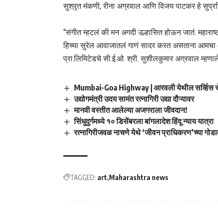
सुश्रृत मंकणी, रीना अग्रवाल आणि विजय पाटकर हे सुप्
“संगीत म्हटलं की मन अगदी उल्हासित होऊन जातं. महाराष्ट
हिच्या सुरेल आवाजातलं गाणं सादर करत असताना आमचा आन
प्रा.लिमिटेडचे सी.ई.ओ. श्री. सुशीलकुमार अग्रवाल म्हणाल
Mumbai-Goa Highway | आरवली येथील सर्व्हिस रोड
उद्योगमंत्री उदय सामंत रत्नागिरी उद्या दौऱ्यावर
मानवी वस्तीत आलेल्या अजगराला जीवदान!
सिंधुदुर्गमध्ये १० डिसेंबरला बांगलादेश हिंदू न्याय यात्रा
रत्नागिरीजवळ नाचणे येथे ‘जीवन प्राधिकरण’च्या गो
TAGGED:
art
Maharashtra news