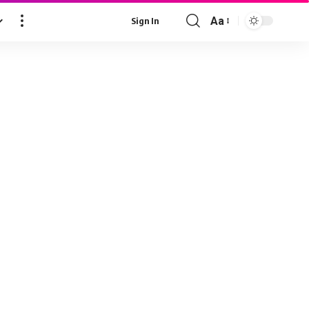
Aa
Sign In
Font
Resizer