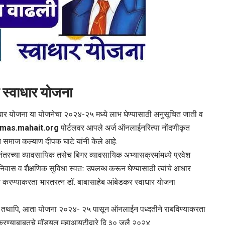
 स्वाधार योजना
्वाधार योजना या योजनेचा २०२४-२५ मध्ये लाभ घेण्यासाठी अनुसूचित जाती व
hmas.mahait.org
पोर्टलवर आपले अर्ज ऑनलाईनरित्या नोंदणीकृत
समाज कल्याण दीपक घाटे यांनी केले आहे.
नंतरच्या व्यावसायिक तसेच बिगर व्यावसायिक अभ्यासक्रमांमध्ये प्रवेश
, निवास व शैक्षणिक सुविधा स्वतः उपलब्ध करून घेण्यासाठी त्यांचे आधार
त करण्याकरता भारतरत्न डॉ. बाबासाहेब आंबेडकर स्वाधार योजना
ोती. तथापि, आता योजना २०२४- २५ पासून ऑनलाईन पध्दतीने राबविण्याकरता
ृत करण्याबाबतचे मॉड्युल महाआयटीद्वारे दि.३० जुलै २०२४