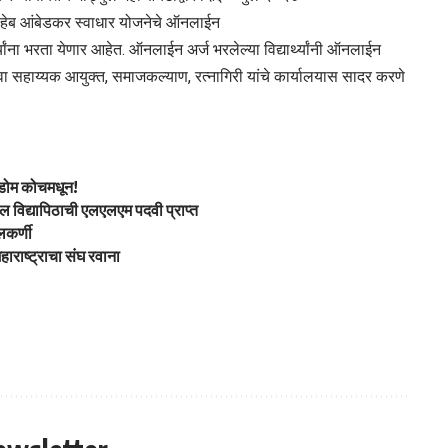
ासाहेब आंबेडकर स्वाधार योजनेचे ऑनलाईन
ार्थ्यांना भरता येणार आहेत. ऑनलाईन अर्ज भरलेल्या विद्यार्थ्यांनी ऑनलाईन
ंवा सहाय्यक आयुक्त, समाजकल्याण, रत्नागिरी यांचे कार्यालयास सादर करणे
टाडोम कोचमधून!
मधील विद्यापिठाची एलएलएम पदवी प्राप्त
लकर्णी
महाराष्ट्राचा संघ रवाना