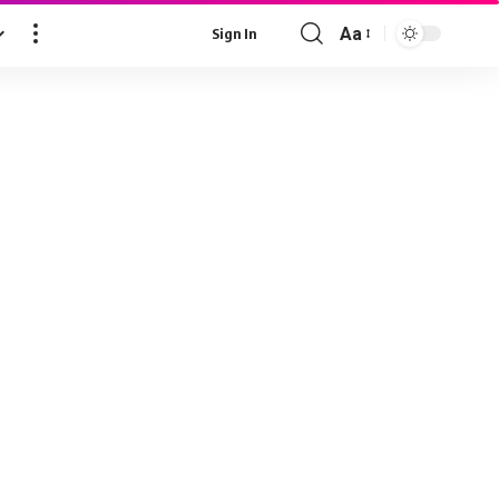
Aa
Sign In
Font
Resizer