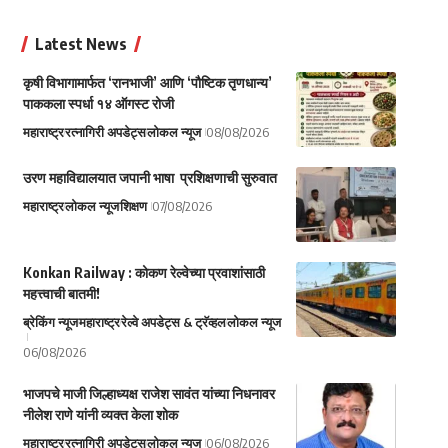
Latest News
कृषी विभागामार्फत ‘रानभाजी’ आणि ‘पौष्टिक तृणधान्य’
पाककला स्पर्धा १४ ऑगस्ट रोजी
महाराष्ट्र
रत्नागिरी अपडेट्स
लोकल न्यूज
08/08/2026
उरण महाविद्यालयात जपानी भाषा प्रशिक्षणाची सुरुवात
महाराष्ट्र
लोकल न्यूज
शिक्षण
07/08/2026
Konkan Railway : कोकण रेल्वेच्या प्रवाशांसाठी
महत्त्वाची बातमी!
ब्रेकिंग न्यूज
महाराष्ट्र
रेल्वे अपडेट्स & ट्रॅव्हल
लोकल न्यूज
06/08/2026
भाजपचे माजी जिल्हाध्यक्ष राजेश सावंत यांच्या निधनावर
नीलेश राणे यांनी व्यक्त केला शोक
महाराष्ट्र
रत्नागिरी अपडेट्स
लोकल न्यूज
06/08/2026