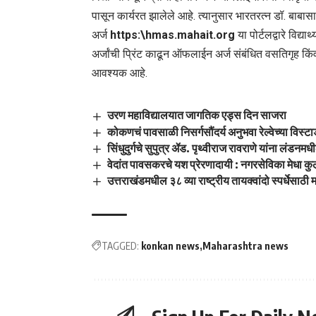
पासून कार्यरत झालेले आहे. त्यानुसार भारतरत्न डॉ. बाब
अर्ज
https:\hmas.mahait.org
या पोर्टलद्वारे विद्य
अर्जांची प्रिंट काढून ऑफलाईन अर्ज संबंधित वसतिगृह कि
आवश्यक आहे.
उरण महाविद्यालयात जागतिक एड्स दिन साजरा
कोकणचं पावसाळी निसर्गसौंदर्य अनुभवा रेल्वेच्या विस्
सिंधुदुर्गचे सुपुत्र ॲड. पृथ्वीराज रावराणे यांना लंडन
वेदांत पावसकरचे यश प्रेरणादायी : नगरसेविका मेधा कु
उत्तराखंडमधील ३८ व्या राष्ट्रीय तायक्वांदो स्पर्धेसाठी 
TAGGED:
konkan news
Maharashtra news