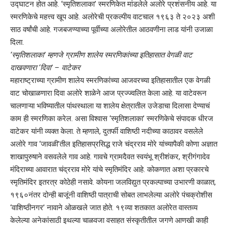
उद्घाटन होत आहे. ‘स्मृतिशलाका’ स्मरणिकेत मांडलेले अलोरे प्रशंसनीय आहे. या
स्मरणिकेचे महत्त्व खूप आहे. अलोरेची प्रकल्पीय वाटचाल १९६३ ते २०२३ अशी
साठ वर्षांची आहे. गजबजण्याच्या पूर्वीच्या अलोरेतील आठवणीना लाड यांनी उजाळा
दिला.
‘स्मृतिशलाका’ म्हणजे ग्रामीण शालेय स्मरणिकांच्या इतिहासात वेगळी वाट
दाखवणारा ‘दिवा’ – वाटेकर
महाराष्ट्राच्या ग्रामीण शालेय स्मरणिकांच्या आजवरच्या इतिहासातील एक वेगळी
वाट चोखाळणारा दिवा अलोरे शाळेने आज प्रज्ज्वलित केला आहे. या वाटेवरून
चालणाऱ्या भविष्यातील पांथस्थाला या शालेय क्षेत्रातील उजेडाचा दिलासा देण्याचं
काम ही स्मरणिका करेल. असा विश्वास ‘स्मृतिशलाका’ स्मरणिकेचे संपादक धीरज
वाटेकर यांनी व्यक्त केला. ते म्हणाले, दुतर्फी वाशिष्ठी नदीच्या काठावर वसलेले
अलोरे गाव ‘जावळी’तील इतिहासप्रसिद्ध राजे चंद्रराव मोरे यांच्यापैकी कोणा अज्ञात
शाखापुरुषाने वसवलेले गाव आहे. गावचे ग्रामदैवत स्वयंभू श्रीशंकर, श्रीगंगादेव
मंदिराच्या आवारात चंद्रराव मोरे यांचे स्मृतिमंदिर आहे. कोकणात अशा प्रकारचे
स्मृतिमंदिर इतरत्र कोठेही नसावे. कोयना जलविद्युत प्रकल्पाच्या उभारणी काळात,
१९६०नंतर दोन्ही बाजूंनी वाशिष्ठी पात्राची सोबत लाभलेल्या अलोरे पंचक्रोशीस
‘वाशिष्ठीनगर’ नावाने ओळखले जात होते. १९व्या शतकात अलोरेत वास्तव्य
केलेल्या अनेकांसाठी इथल्या चाळवजा वसाहत संस्कृतीतील जगणे आणखी काही