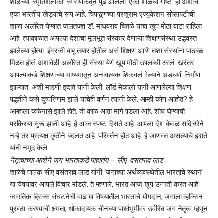
शाळेच्या ‘स्मृतिशलाका’ स्मरणिकेतून पुढे आलेली ‘एका शाळेची गोष्ट’ ही अशाच
एका भारतीय खेड्याचे रूप आहे. चिपळूणच्या परशुराम एज्युकेशन सोसायटीची
शाळा अलोरेत येण्यात जलतज्ज्ञ डॉ. माधवराव चितळे यांचा खूप मोठा वाटा राहिला
आहे. त्याकाळात आपल्या देशाचा मूलभूत संस्कार देणाऱ्या शिक्षणसंस्था उद्धवस्त
झालेल्या होत्या. इंग्रजी बाबू तयार होतील असं शिक्षण आणि तशा संस्थांना पाठबळ
मिळत होतं. अशावेळी अलोरेत ही संस्था येणं खूप मोठी उपलब्धी ठरलं. खरंतर
आपल्याकडे शिक्षणाच्या माध्यमातून अनावश्यक शिकवलं गेल्याने अडचणी निर्माण
झाल्यात. अशी मांडणी इदाते यांनी केली. लॉर्ड मेकालो यांनी आणलेल्या शिक्षण
पद्धतीने कसे दुष्परिणाम झाले याचेही वर्णन त्यांनी केले. आम्ही कोण आहोत? हे
आम्हाला कळेनासे झाले होते. तो काळ आता मागे पडला आहे. शोध घेण्याची
प्रक्रिया सुरू झाली आहे. हे आज स्पष्ट दिसते आहे. आपला देश केवळ सदिच्छेने
नव्हे तर प्रत्यक्ष कृतीने बदलत आहे. परिवर्तन होत आहे. हे जाणवत असल्याचे इदाते
यांनी नमूद केले.
नेतृत्वाच्या आशेने जग भारताकडे पाहातंय – सीए. वसंतराव लाड
शाळेचे पालक सीए वसंतराव लाड यांनी ‘जगाच्या अर्थव्यवस्थेतील भारताचे स्थान’
या विषयावर आपले विचार मांडले. ते म्हणाले, भारत आज खूप उन्नती करत आहे.
जागतिक ब्रिक्स संघटनेची वाढ या विषयातील भारताचे योगदान, जगाला व्हक्सिन
पुरवठा करण्याची क्षमता, धोकादायक चीनच्या पार्श्वभूमीवर उर्वरित जग नेतृत्व म्हणून