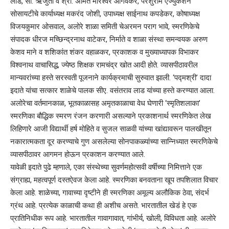
लाड, सौ. ऋजुता व श्री. अमित मोरेश्वर आगवेकर, परशुराम एज्युकेशन
सोसायटीचे कार्याध्यक्ष मकरंद जोशी, उपाध्यक्ष साईनाथ कपडेकर, कोषाध्यक्ष
विजयकुमार ओसवाल, अलोरे शाळा समिती चेअरमन पराग भावे, स्मरणिकेचे
संपादक धीरज मच्छिन्द्रनाथ वाटेकर, निर्माते व शाळा संस्था समन्वयक अरुण
केशव माने व शशिकांत शंकर वहाळकर, प्रकाशक व मुख्याध्यापक विभाकर
विश्वनाथ वाचासिद्ध, ज्येष्ठ शिक्षक रामचंद्र खोत आदी होते. व्यासपीठावरील
मान्यवरांच्या हस्ते सरस्वती पूजनाने कार्यक्रमाची सुरुवात झाली. ‘पद्मश्री’ दादा
इदाते यांचा सत्कार शाळेचे पालक सीए. वसंतराव लाड यांच्या हस्ते करण्यात आला.
अलोरेचा वर्तमानकाळ, भूतकाळासह अमृतकाळाचा वेध घेणारी ‘स्मृतिशलाका’
स्मरणिका बौद्धिक स्मरण रंजन करणारी असल्याने प्रकाशनार्थ स्मरणिकेत लेख
लिहिणारे आजी विद्यार्थी हर्ष मोहिते व सुजल साळवी यांच्या खांद्यावरून पालखीतून
नकारात्मकता दूर करण्याचे गुण असलेल्या सोनपाकळ्यांच्या सान्निध्यात स्मरणिकेचे
व्यासपीठावर आगमन होऊन प्रकाशन करण्यात आले.
यावेळी इदाते पुढे म्हणाले, एका संस्थेच्या सुवर्णमहोत्सवी वर्षीच्या निमित्ताने एक
संग्राह्य, महत्वपूर्ण दस्तऐवज केला आहे. स्मरणिका बनवताना खूप तपशिलात विचार
केला आहे. शाळेच्या, गावाच्या दृष्टीने ही स्मरणिका अमूल्य अलौकिक ठेवा, संदर्भ
ग्रंथ आहे. प्रत्येक काळाची कथा ही अशीच असते. भारतातील खेडं हे एक
प्रातिनिधीक रूप आहे. भारतातील गावागावात, गांभीर्य, खोली, विविधता आहे. अलोरे