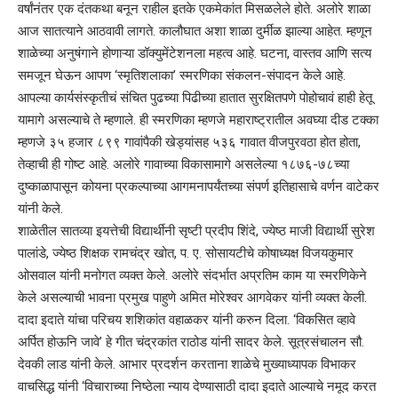
वर्षांनंतर एक दंतकथा बनून राहील इतके एकमेकांत मिसळलेले होते. अलोरे शाळा
आज सातत्याने आठवावी लागते. कालौघात अशा शाळा दुर्मीळ झाल्या आहेत. म्हणून
शाळेच्या अनुषंगाने होणाऱ्या डॉक्युमेंटेशनला महत्व आहे. घटना, वास्तव आणि सत्य
समजून घेऊन आपण ‘स्मृतिशलाका’ स्मरणिका संकलन-संपादन केले आहे.
आपल्या कार्यसंस्कृतीचं संचित पुढच्या पिढीच्या हातात सुरक्षितपणे पोहोचावं हाही हेतू
यामागे असल्याचे ते म्हणाले. ही स्मरणिका म्हणजे महाराष्ट्रातील अवघ्या दीड टक्का
म्हणजे ३५ हजार ८९९ गावांपैकी खेड्यांसह ५३६ गावात वीजपुरवठा होत होता,
तेव्हाची ही गोष्ट आहे. अलोरे गावाच्या विकासामागे असलेल्या १८७६-७८च्या
दुष्काळापासून कोयना प्रकल्पाच्या आगमनापर्यंतच्या संपर्ण इतिहासाचे वर्णन वाटेकर
यांनी केले.
शाळेतील सातव्या इयत्तेची विद्यार्थीनी सृष्टी प्रदीप शिंदे, ज्येष्ठ माजी विद्यार्थी सुरेश
पालांडे, ज्येष्ठ शिक्षक रामचंद्र खोत, प. ए. सोसायटीचे कोषाध्यक्ष विजयकुमार
ओसवाल यांनी मनोगत व्यक्त केले. अलोरे संदर्भात अप्रतिम काम या स्मरणिकेने
केले असल्याची भावना प्रमुख पाहुणे अमित मोरेश्वर आगवेकर यांनी व्यक्त केली.
दादा इदाते यांचा परिचय शशिकांत वहाळकर यांनी करुन दिला. ‘विकसित व्हावे
अर्पित होऊनि जावे’ हे गीत चंद्रकांत राठोड यांनी सादर केले. सूत्रसंचालन सौ.
देवकी लाड यांनी केले. आभार प्रदर्शन करताना शाळेचे मुख्याध्यापक विभाकर
वाचसिद्ध यांनी ‘विचाराच्या निष्ठेला न्याय देण्यासाठी दादा इदाते आल्याचे नमूद करत