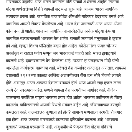
भारताकडे पाहतोय. आज भारत जगातील मोठी पाचवी अर्थसत्ता आहोत. तिसऱ्या
मोठया अर्थसत्तेच्या दिशेने आपली वाटचाल सुरू आहे. आजचा भारत जागतिक
उत्पादक ठरला आहे. जागतिक बाजारपेठेत औषधांचे माहेरघर हैद्राबाद बनले आहे.
जागतिक आयटी सेक्टर बेंगलोरला आहे. भारत देश जगासाठी आज आपण अँपल
फोन बनवतो आहोत. आजच्या जागतिक बाजारपेठतील अनेक मोठ्या कंपन्या
जागतिक उत्पादनासाठी भारतात येत आहेत. यासाठी लागणारं मनुष्यबळ हे कुशल
हवे आहे. म्हणून शिक्षण पॉलिसीत बदल होत आहेत. कोरोनानंतर फक्त चीनवर
अवलंबून न राहाता पर्याय म्हणून जग भारताकडे पाहाते आहे. भारत झपाट्याने
बदलतो आहे. दळणवळणाने वेग घेतलेला आहे. ‘उडाण’ हा पंतप्रधान मोदी यांनी
आणलेला कार्यक्रम महत्वाचा आहे. बरेचसे देश कर्जावर अवलंबून असतात. आपल्या
देशालाही १९९१च्या काळात आर्थिक अडचणीस्तव वीस टन सोने विकावे लागले
होते. अशातून आपण आपल्या देशाला वाचवलं होतं. आज आपले सहा हजार लाख
रुपये ठेव स्वरूपात आहेत. म्हणजे आपला देश प्रगतीच्या मार्गावर आहे. वीजेवर
चालणाऱ्या सर्वाधिक गाड्या भारतात तयार होत आहेत. भारतात काश्मिरमध्ये चित्र
बदलतंय. पाकिस्तानची आजची स्थिती भयंकर वाईट आहे. जीवनावश्यक वस्तूंची
कमतरता आहे. कलम३७० कुणाला हवं होतं? सामान्य माणसाला प्रगती, रोजगार
हवा होता. आज जगाचा भारताकडे बघण्याचा दृष्टिकोन बदलला आहे. भारताला
दुखावणे जगाला परवडणारे नाही. अबुधाबीमध्ये फेब्रुवारीत मोठ्या मंदिराचे