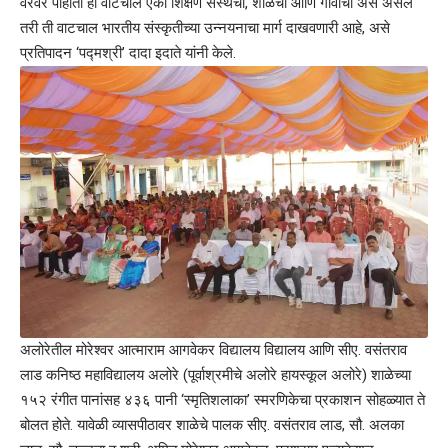
वरवर पाहाता ही वाटचाल एका शिक्षण संस्थेची, शाळेची आणि गावाची असं असलं
तरी ती वाटचाल भारतीय संस्कृतीच्या उन्नयनाचा मार्ग दाखवणारी आहे, असे
प्रतिपादन ‘पद्मश्री’ दादा इदाते यांनी केले.
अलोरेतील मोरेश्वर आत्माराम आगवेकर विद्यालय विद्यालय आणि सीए. वसंतराव
लाड कनिष्ठ महाविद्यालय अलोरे (पूर्वाश्रमीचे अलोरे हायस्कूल अलोरे) शाळेच्या
१५२ रंगीत पानांसह ४३६ पानी ‘स्मृतिशलाका’ स्मरणिकेचा प्रकाशन सोहळ्यात ते
बोलत होते. यावेळी व्यासपीठावर शाळेचे पालक सीए. वसंतराव लाड, सौ. अलका