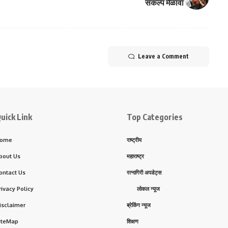
संकल्प मेळावा
Leave a Comment
uick Link
Top Categories
ome
राष्ट्रीय
bout Us
महाराष्ट्र
ontact Us
रत्नागिरी अपडेट्स
rivacy Policy
लोकल न्यूज
isclaimer
ब्रेकिंग न्यूज
iteMap
शिक्षण