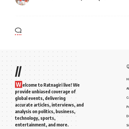
Q
//
H
W
elcome to Ratnagiri live! We
A
provide unbiased coverage of
global events, delivering
C
accurate articles, interviews, and
P
analysis on politics, business,
D
technology, sports,
entertainment, and more.
S