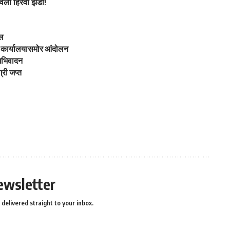
वला हिरवा झेंडा!
खल
 कार्यालयासमोर आंदोलन
 अभिवादन
्री जप्त
ewsletter
delivered straight to your inbox.