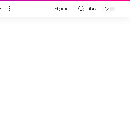
Aa
Sign In
Font
Resizer