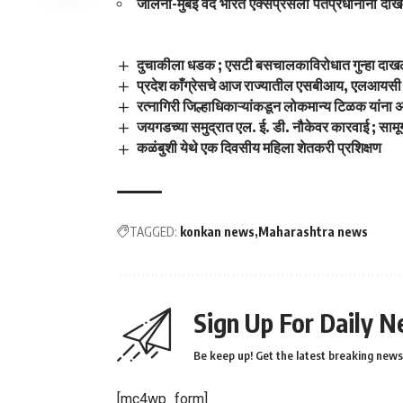
जालना-मुंबई वंदे भारत एक्सप्रेसला पंतप्रधानांनी दाख
दुचाकीला धडक ; एसटी बसचालकाविरोधात गुन्हा दा
प्रदेश काँग्रेसचे आज राज्यातील एसबीआय, एलआयसी
रत्नागिरी जिल्हाधिकाऱ्यांकडून लोकमान्य टिळक यांना
जयगडच्या समुद्रात एल. ई. डी. नौकेवर कारवाई ; सामूग
कळंबुशी येथे एक दिवसीय महिला शेतकरी प्रशिक्षण
TAGGED:
konkan news
Maharashtra news
Sign Up For Daily N
Be keep up! Get the latest breaking news 
[mc4wp_form]