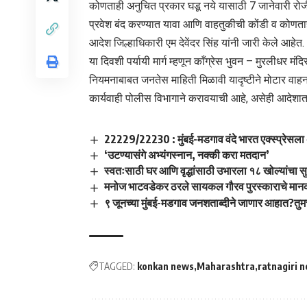
कोणताही अनुचित प्रकार घडू नये यासाठी 7 जानेवारी रोजी 
प्रवेश बंद करण्यात यावा आणि वाहतुकीची कोंडी व कोणता
आदेश जिल्हाधिकारी एम देवेंदर सिंह यांनी जारी केले आहेत.
या दिवशी पर्यायी मार्ग म्हणून काँग्रेस भुवन – मुरलीधर मं
नियमनाबाबत जनतेस माहिती मिळावी यादृष्टीने मोटार वा
कार्यवाही पोलीस विभागाने करावयाची आहे, असेही आदेशात
22229/22230 : मुंबई-मडगाव वंदे भारत एक्स्प्रेसला
‘उटण्यासंगे अभ्यंगस्नान, नक्की करा मतदान’
स्वतःसाठी घर आणि वृद्धांसाठी उभारला १८ खोल्यांचा 
मनोज भाटवडेकर ठरले सायकल गौरव पुरस्काराचे मान
९ जूनच्या मुंबई-मडगाव जनशताब्दीने जाणार आहात?तु
TAGGED:
konkan news
Maharashtra
ratnagiri 