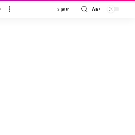
Aa
Sign In
Font
Resizer