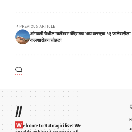
PREVIOUS ARTICLE
आंगवली येथील मार्लेश्वर मंदिराच्या भव्य वास्तूचा १३ जानेवारीला
कलशारोहण सोहळा
Q
//
H
W
elcome to Ratnagiri live! We
A