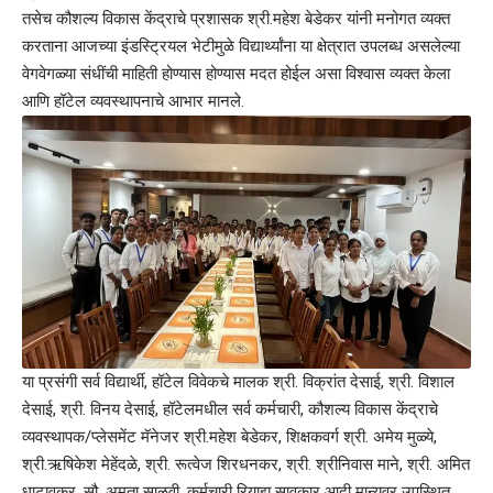
तसेच कौशल्य विकास केंद्राचे प्रशासक श्री.महेश बेडेकर यांनी मनोगत व्यक्त
करताना आजच्या इंडस्ट्रियल भेटीमुळे विद्यार्थ्यांना या क्षेत्रात उपलब्ध असलेल्या
वेगवेगळ्या संधींची माहिती होण्यास होण्यास मदत होईल असा विश्वास व्यक्त केला
आणि हॉटेल व्यवस्थापनाचे आभार मानले.
या प्रसंगी सर्व विद्यार्थी, हॉटेल विवेकचे मालक श्री. विक्रांत देसाई, श्री. विशाल
देसाई, श्री. विनय देसाई, हॉटेलमधील सर्व कर्मचारी, कौशल्य विकास केंद्राचे
व्यवस्थापक/प्लेसमेंट मॅनेजर श्री.महेश बेडेकर, शिक्षकवर्ग श्री. अमेय मुळ्ये,
श्री.ऋषिकेश मेहेंदळे, श्री. रूत्वेज शिरधनकर, श्री. श्रीनिवास माने, श्री. अमित
धाटावकर, सौ. अमृता साळवी, कर्मचारी रियाझ सावकार आदी मान्यवर उपस्थित