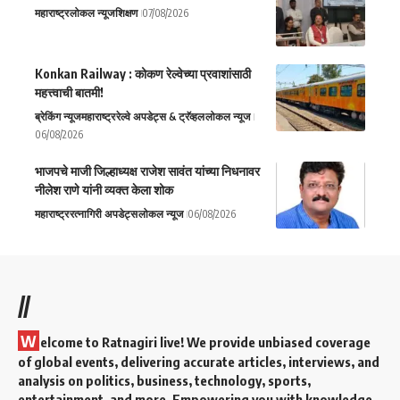
महाराष्ट्र
लोकल न्यूज
शिक्षण
07/08/2026
Konkan Railway : कोकण रेल्वेच्या प्रवाशांसाठी
महत्त्वाची बातमी!
ब्रेकिंग न्यूज
महाराष्ट्र
रेल्वे अपडेट्स & ट्रॅव्हल
लोकल न्यूज
06/08/2026
भाजपचे माजी जिल्हाध्यक्ष राजेश सावंत यांच्या निधनावर
नीलेश राणे यांनी व्यक्त केला शोक
महाराष्ट्र
रत्नागिरी अपडेट्स
लोकल न्यूज
06/08/2026
//
W
elcome to Ratnagiri live! We provide unbiased coverage
of global events, delivering accurate articles, interviews, and
analysis on politics, business, technology, sports,
entertainment, and more. Empowering you with knowledge