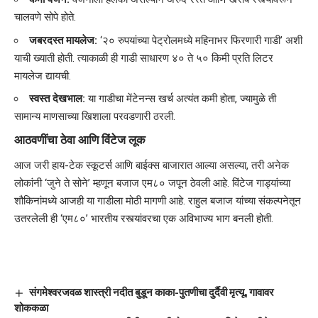
चालवणे सोपे होते.
जबरदस्त मायलेज:
‘२० रुपयांच्या पेट्रोलमध्ये महिनाभर फिरणारी गाडी’ अशी
याची ख्याती होती. त्याकाळी ही गाडी साधारण ४० ते ५० किमी प्रति लिटर
मायलेज द्यायची.
स्वस्त देखभाल:
या गाडीचा मेंटेनन्स खर्च अत्यंत कमी होता, ज्यामुळे ती
सामान्य माणसाच्या खिशाला परवडणारी ठरली.
आठवणींचा ठेवा आणि विंटेज लूक
​आज जरी हाय-टेक स्कूटर्स आणि बाईक्स बाजारात आल्या असल्या, तरी अनेक
लोकांनी ‘जुने ते सोने’ म्हणून बजाज एम८० जपून ठेवली आहे. विंटेज गाड्यांच्या
शौकिनांमध्ये आजही या गाडीला मोठी मागणी आहे. राहुल बजाज यांच्या संकल्पनेतून
उतरलेली ही ‘एम८०’ भारतीय रस्त्यांवरचा एक अविभाज्य भाग बनली होती.
संगमेश्वरजवळ शास्त्री नदीत बुडून काका-पुतणीचा दुर्दैवी मृत्यू, गावावर
शोककळा