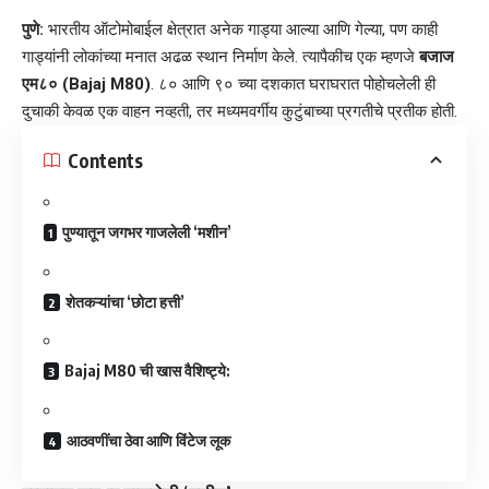
पुणे:
भारतीय ऑटोमोबाईल क्षेत्रात अनेक गाड्या आल्या आणि गेल्या, पण काही
गाड्यांनी लोकांच्या मनात अढळ स्थान निर्माण केले. त्यापैकीच एक म्हणजे
बजाज
एम८० (Bajaj M80)
. ८० आणि ९० च्या दशकात घराघरात पोहोचलेली ही
दुचाकी केवळ एक वाहन नव्हती, तर मध्यमवर्गीय कुटुंबाच्या प्रगतीचे प्रतीक होती.
Contents
​पुण्यातून जगभर गाजलेली ‘मशीन’
​शेतकऱ्यांचा ‘छोटा हत्ती’
​Bajaj M80 ची खास वैशिष्ट्ये:
​आठवणींचा ठेवा आणि विंटेज लूक