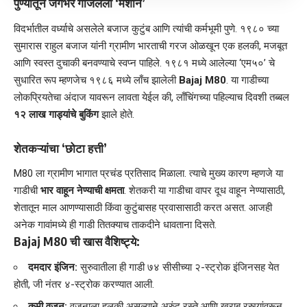
पुण्यातून जगभर गाजलेली ‘मशीन’
​विदर्भातील वर्ध्याचे असलेले बजाज कुटुंब आणि त्यांची कर्मभूमी पुणे. १९८० च्या
सुमारास राहुल बजाज यांनी ग्रामीण भारताची गरज ओळखून एक हलकी, मजबूत
आणि स्वस्त दुचाकी बनवण्याचे स्वप्न पाहिले. १९८१ मध्ये आलेल्या ‘एम५०’ चे
सुधारित रूप म्हणजेच १९८६ मध्ये लाँच झालेली
Bajaj M80
. या गाडीच्या
लोकप्रियतेचा अंदाज यावरून लावता येईल की, लाँचिंगच्या पहिल्याच दिवशी तब्बल
१२ लाख गाड्यांचे बुकिंग
झाले होते.
शेतकऱ्यांचा ‘छोटा हत्ती’
​M80 ला ग्रामीण भागात प्रचंड प्रतिसाद मिळाला. त्याचे मुख्य कारण म्हणजे या
गाडीची
भार वाहून नेण्याची क्षमता
. शेतकरी या गाडीचा वापर दूध वाहून नेण्यासाठी,
शेतातून माल आणण्यासाठी किंवा कुटुंबासह प्रवासासाठी करत असत. आजही
अनेक गावांमध्ये ही गाडी तितक्याच ताकदीने धावताना दिसते.
Bajaj M80 ची खास वैशिष्ट्ये:
दमदार इंजिन:
सुरुवातीला ही गाडी ७४ सीसीच्या २-स्ट्रोक इंजिनसह येत
होती, जी नंतर ४-स्ट्रोक करण्यात आली.
कमी वजन:
वजनाला हलकी असल्याने अरुंद रस्ते आणि खराब रस्त्यांवरून