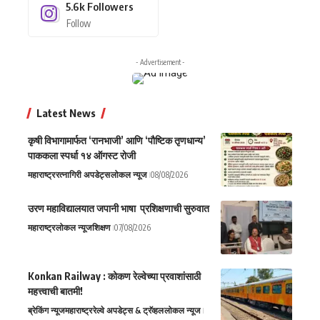
5.6k
Followers
Follow
- Advertisement -
Latest News
कृषी विभागामार्फत ‘रानभाजी’ आणि ‘पौष्टिक तृणधान्य’
पाककला स्पर्धा १४ ऑगस्ट रोजी
महाराष्ट्र
रत्नागिरी अपडेट्स
लोकल न्यूज
08/08/2026
उरण महाविद्यालयात जपानी भाषा प्रशिक्षणाची सुरुवात
महाराष्ट्र
लोकल न्यूज
शिक्षण
07/08/2026
Konkan Railway : कोकण रेल्वेच्या प्रवाशांसाठी
महत्त्वाची बातमी!
ब्रेकिंग न्यूज
महाराष्ट्र
रेल्वे अपडेट्स & ट्रॅव्हल
लोकल न्यूज