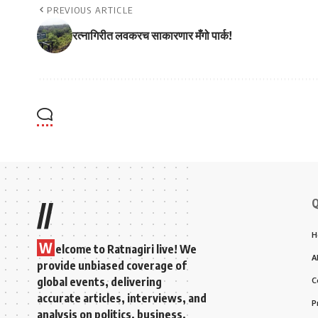
PREVIOUS ARTICLE
रत्नागिरीत लवकरच साकारणार मँगो पार्क!
Q
//
H
W
elcome to Ratnagiri live! We
A
provide unbiased coverage of
global events, delivering
C
accurate articles, interviews, and
P
analysis on politics, business,