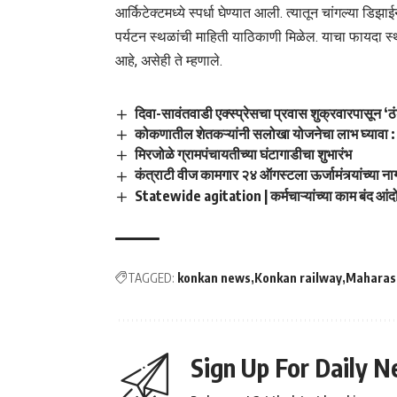
आर्किटेक्टमध्ये स्पर्धा घेण्यात आली. त्यातून चांगल्या डि
पर्यटन स्थळांची माहिती याठिकाणी मिळेल. याचा फायदा स्थ
आहे, असेही ते म्हणाले.
दिवा-सावंतवाडी एक्स्प्रेसचा प्रवास शुक्रवारपासून ‘ठ
कोकणातील शेतकऱ्यांनी सलोखा योजनेचा लाभ घ्यावा : 
मिरजोळे ग्रामपंचायतीच्या घंटागाडीचा शुभारंभ
कंत्राटी वीज कामगार २४ ऑगस्टला ऊर्जामंत्र्यांच्या 
Statewide agitation | कर्मचाऱ्यांच्या काम बंद आंद
TAGGED:
konkan news
Konkan railway
Maharas
Sign Up For Daily N