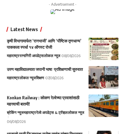
- Advertisement -
Latest News
कृषी विभागामार्फत ‘रानभाजी’ आणि ‘पौष्टिक तृणधान्य’
पाककला स्पर्धा १४ ऑगस्ट रोजी
महाराष्ट्र
रत्नागिरी अपडेट्स
लोकल न्यूज
08/08/2026
उरण महाविद्यालयात जपानी भाषा प्रशिक्षणाची सुरुवात
महाराष्ट्र
लोकल न्यूज
शिक्षण
07/08/2026
Konkan Railway : कोकण रेल्वेच्या प्रवाशांसाठी
महत्त्वाची बातमी!
ब्रेकिंग न्यूज
महाराष्ट्र
रेल्वे अपडेट्स & ट्रॅव्हल
लोकल न्यूज
06/08/2026
भाजपचे माजी जिल्हाध्यक्ष राजेश सावंत यांच्या निधनावर