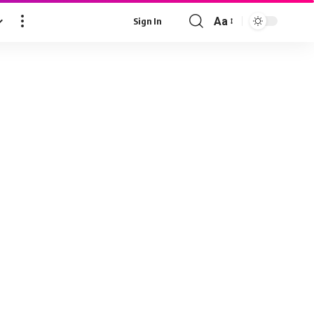
Aa
Sign In
Font
Resizer