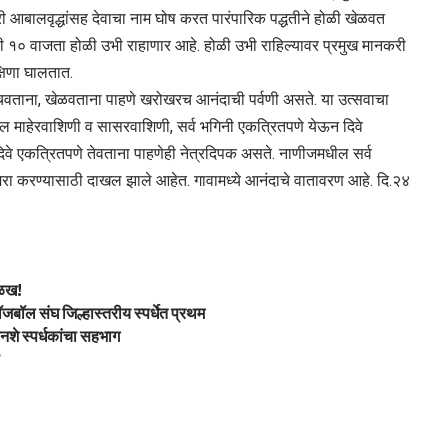
आबालवृद्धांसह देवाचा नाम घोष करत पारंपारिक पद्धतीने होळी खेळवत
त्री १० वाजता होळी उभी राहाणार आहे. होळी उभी राहिल्यावर प्रमुख मानकरी
्षिणा घालतात.
नाचवताना, खेळवताना पाहणे खरोखरच आनंदाची पर्वणी असते. या उत्सवाचा
तील माहेरवाशिणी व सासरवाशिणी, सर्व भगिनी एकत्रितपणे येऊन दिवे
दिवे एकत्रितपणे तेवताना पाहणेही नेत्रदिपक असते. नाणीजमधील सर्व
ाजरा करण्यासाठी दाखल झाले आहेत. गावामध्ये आनंदाचे वातावरण आहे. दि.२४
ओळख!
डॉजबॉल संघ जिल्हास्तरीय स्पर्धेत प्रथम
नशे स्पर्धकांचा सहभाग
ी