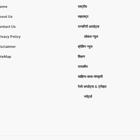
ome
राष्ट्रीय
bout Us
महाराष्ट्र
ontact Us
रत्नागिरी अपडेट्स
rivacy Policy
लोकल न्यूज
isclaimer
ब्रेकिंग न्यूज
iteMap
शिक्षण
राजकीय
साहित्य-कला-संस्कृती
रेल्वे अपडेट्स & ट्रॅव्हल
स्पोर्ट्स