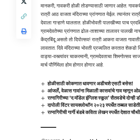
मानकरी, गावकरी होळी तोडण्यासाठी जाणार आहेत. गावकरी 
रात्री आठ वाजता मंदिराच्या प्रांगणात येईल. त्यानंतर रा
देवाला गाऱ्हाणे घालतात. होळीभोवती पालखीच्या पाच प्रदक
ग्रामदेवतेच्या प्रांगणात ढोल-ताशाच्या तालावर पालखी 
केंद्रबिंदू असतो तो दिपोत्सव! रात्री आकरा वाजता गावा
लावतात. दिवे मंदिराच्या भोवती प्रज्वलित करतात शेकडो 
वाड्या-वस्त्यांवर चाकरमानी, ग्रामदेवताचा शिमगोत्सव स
मार्च पौर्णिमेला होम होणार होणार आहे.
होळीसाठी कोकणात धावणार अडीचशे एसटी बसेस!
आंजर्ले, वेळास गावांना मिळाली कासवांचे गाव म्हणून 
रत्नागिरीच्या ‘द मॉडेल इंग्लिश स्कूल’ सैतवडेचे दोन्ही 
दापोली विंटर सायक्लोथॉन २०२३ स्पर्धेत तब्बल साडेती
रत्नागिरीची गार्गी बंडबे कविता लेखन स्पर्धेत देशात चौथ