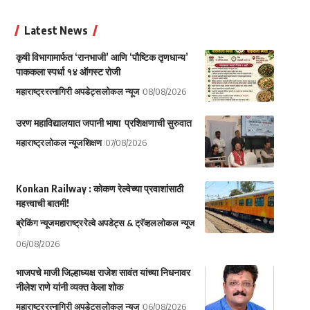
Latest News
कृषी विभागामार्फत ‘रानभाजी’ आणि ‘पौष्टिक तृणधान्य’
पाककला स्पर्धा १४ ऑगस्ट रोजी
महाराष्ट्र
रत्नागिरी अपडेट्स
लोकल न्यूज
08/08/2026
उरण महाविद्यालयात जपानी भाषा प्रशिक्षणाची सुरुवात
महाराष्ट्र
लोकल न्यूज
शिक्षण
07/08/2026
Konkan Railway : कोकण रेल्वेच्या प्रवाशांसाठी
महत्त्वाची बातमी!
ब्रेकिंग न्यूज
महाराष्ट्र
रेल्वे अपडेट्स & ट्रॅव्हल
लोकल न्यूज
06/08/2026
भाजपचे माजी जिल्हाध्यक्ष राजेश सावंत यांच्या निधनावर
नीलेश राणे यांनी व्यक्त केला शोक
महाराष्ट्र
रत्नागिरी अपडेट्स
लोकल न्यूज
06/08/2026