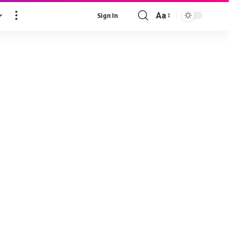
Aa
Sign In
Font
Resizer