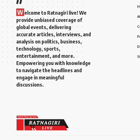
H
W
elcome to Ratnagiri live! We
A
provide unbiased coverage of
global events, delivering
C
accurate articles, interviews, and
P
analysis on politics, business,
D
technology, sports,
entertainment, and more.
S
Empowering you with knowledge
to navigate the headlines and
engage in meaningful
discussions.