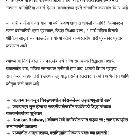
या उपक्रमाची निवड करण्यात आली. त्यांना राष्ट्रीय स्तरावरील समारंभात
नॅशनल इनोव्हेटिव्ह अवार्ड देऊन मान्यवरांच्या हस्ते सन्मानित करण्यात येणार आहे.
या आधी शर्मिला गावंड यांना या वर्षी शिक्षण क्षेत्रात चांगली कामगिरी केल्याबद्दल
उरण द्रोणागिरी भूषण पुरस्कार, जिल्हा शिक्षक रत्न , ८ मार्च महिला दिनाचे
औचित्य साधून सर फाऊंडेशन यांच्या वतीने राज्यस्तरीय नारी पुरस्कार प्रदान
करण्यात आले.
त्यांच्या या निवडीबद्दल सर फाउंडेशनचे राज्य समन्वयक सिद्धाराम मशाळे,
बाळासाहेब वाघ, महिला समन्वयक श्रीमती हेमा वाघ, आयटी विभाग प्रमुख
राजकिरण चव्हाण तसेच उरण तालुक्यातून सर्वच स्तरावरून त्यांचे अभिनंदन आणि
कौतुक केले जात आहे.
पालकमंत्र्यांकडून चिपळूणमधील कोसळलेल्या उड्डाणपुलाची पाहणी
उद्यापासून सुरू होणाऱ्या राष्ट्रीय डोजबॉल स्पर्धेसाठी जिल्हा संघाला
पालकमंत्र्यांच्या शुभेच्छा
Konkan Railway | कोकण रेल्वे मार्गावरील सात गाड्या रद्द ; सात एक्सप्रेस
अन्य मार्गाने वळवल्या
राज्यातील आश्रमशाळा, वसतिगृहांना मिळणार स्वतःच्या इमारती !