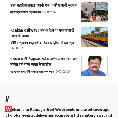
उरण महाविद्यालयात जपानी भाषा प्रशिक्षणाची सुरुवात
महाराष्ट्र
लोकल न्यूज
शिक्षण
07/08/2026
Konkan Railway : कोकण रेल्वेच्या प्रवाशांसाठी
महत्त्वाची बातमी!
ब्रेकिंग न्यूज
महाराष्ट्र
रेल्वे अपडेट्स & ट्रॅव्हल
लोकल न्यूज
06/08/2026
भाजपचे माजी जिल्हाध्यक्ष राजेश सावंत यांच्या निधनावर
नीलेश राणे यांनी व्यक्त केला शोक
महाराष्ट्र
रत्नागिरी अपडेट्स
लोकल न्यूज
06/08/2026
//
W
elcome to Ratnagiri live! We provide unbiased coverage
of global events, delivering accurate articles, interviews, and