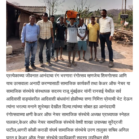
प्रत्येकाच्या जीवनात आनंदाचा रंग भरणारा रंगोत्सव म्हणजेच शिमगोत्सव आणि
याच उत्सवाला अनादी करण्यासाठी सामाजिक कार्यकर्ते तथा केअर ऑफ नेचर या
सामाजिक संस्थेचे संस्थापक सदस्य राजू मुंबईकर यांनी रानसई येथील सर्व
आदिवासी वाड्यांवरील आदिवासी बांधवांनां होळीच्या सणा निमित्त प्रेमाची भेट देऊन
त्यांना भरल्या मनाने शुभेच्छा देखील दिल्या.त्यांच्या सोबत ह्या आनंददायी
रंगोत्सवाच्या क्षणी केअर ऑफ नेचर सामाजिक संस्थेचे अध्यक्ष प्राध्यापक स्नेहल
पालकर,केअर ऑफ नेचर सामाजिक संस्थेचे वेश्वी शाखा उपाध्यक्ष सुरेंद्रजी
पाटील,आगरी कोळी कराडी संघर्ष सामाजिक संस्थेचे उरण तालुका सचिव अनिल
घरत व केअर ऑफ नेचर संस्थेचे पदाधिकारी सदस्य उपस्थित होते.