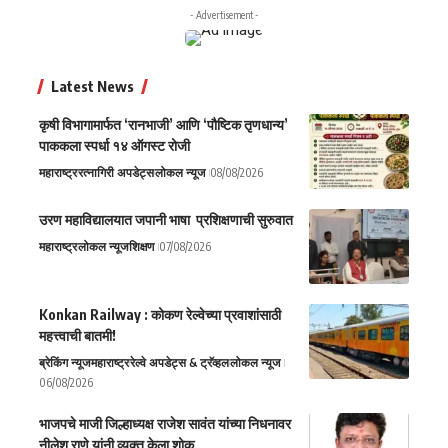
- Advertisement -
Latest News
कृषी विभागामार्फत ‘रानभाजी’ आणि ‘पौष्टिक तृणधान्य’
पाककला स्पर्धा १४ ऑगस्ट रोजी
महाराष्ट्र
रत्नागिरी अपडेट्स
लोकल न्यूज
08/08/2026
उरण महाविद्यालयात जपानी भाषा प्रशिक्षणाची सुरुवात
महाराष्ट्र
लोकल न्यूज
शिक्षण
07/08/2026
Konkan Railway : कोकण रेल्वेच्या प्रवाशांसाठी
महत्त्वाची बातमी!
ब्रेकिंग न्यूज
महाराष्ट्र
रेल्वे अपडेट्स & ट्रॅव्हल
लोकल न्यूज
06/08/2026
भाजपचे माजी जिल्हाध्यक्ष राजेश सावंत यांच्या निधनावर
नीलेश राणे यांनी व्यक्त केला शोक