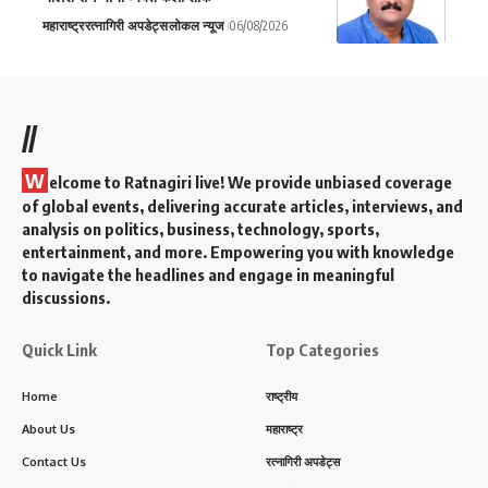
महाराष्ट्र
रत्नागिरी अपडेट्स
लोकल न्यूज
06/08/2026
//
W
elcome to Ratnagiri live! We provide unbiased coverage
of global events, delivering accurate articles, interviews, and
analysis on politics, business, technology, sports,
entertainment, and more. Empowering you with knowledge
to navigate the headlines and engage in meaningful
discussions.
Quick Link
Top Categories
Home
राष्ट्रीय
About Us
महाराष्ट्र
Contact Us
रत्नागिरी अपडेट्स