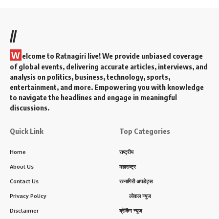
//
W
elcome to Ratnagiri live! We provide unbiased coverage
of global events, delivering accurate articles, interviews, and
analysis on politics, business, technology, sports,
entertainment, and more. Empowering you with knowledge
to navigate the headlines and engage in meaningful
discussions.
Quick Link
Top Categories
Home
राष्ट्रीय
About Us
महाराष्ट्र
Contact Us
रत्नागिरी अपडेट्स
Privacy Policy
लोकल न्यूज
Disclaimer
ब्रेकिंग न्यूज