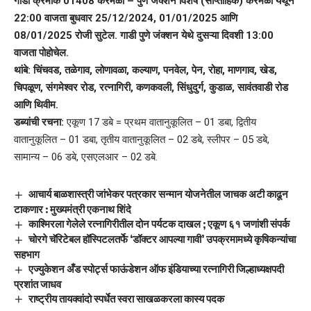
गाडी क्रमांक 01408 करमळी – पुणे जंक्शन विशेष (साप्ताहिक) करमळी येथून
22:00 वाजता बुधवार 25/12/2024, 01/01/2025 आणि
08/01/2025 रोजी सुटेल. गाडी पुणे जंक्शन येथे दुसऱ्या दिवशी 13:00
वाजता पोहोचेल.
थांबे: चिंचवड, तळेगाव, लोणावळा, कल्याण, पनवेल, पेन, रोहा, माणगाव, खेड,
चिपळूण, संगमेश्वर रोड, रत्नागिरी, कणकवली, सिंधुदुर्ग, कुडाळ, सावंतवाडी रोड
आणि थिवीम.
डब्यांची रचना:
एकूण 17 डबे = प्रथम वातानुकूलित – 01 डबा, द्वितीय
वातानुकूलित – 01 डबा, तृतीय वातानुकूलित – 02 डबे, स्लीपर – 05 डबे,
सामान्य – 06 डबे, एसएलआर – 02 डबे.
आचार्य बाळशास्त्री जांभेकर पत्रकार सन्मान योजनेतील जाचक अटी काढून
टाकणार : मुख्यमंत्री एकनाथ शिंदे
काश्मिरला गेलेले रत्नागिरीतील दोन पर्यटक दाखल ; एकूण ६१ जणांशी संपर्क
चोरगे चॅरिटेबल हॉस्पिटलतर्फे ‘डॉक्टर आपल्या गावी’ उपक्रमामध्ये कृषिकन्यांचा
सहभाग
एज्युकेशन अँड स्पोर्ट्स फाऊंडेशन ऑफ इंडियाच्या रत्नागिरी जिल्हाध्यक्षपदी
प्रशांत जाधव
राष्ट्रीय तायक्वांदो स्पर्धेत स्वरा साखळकरला कास्य पदक