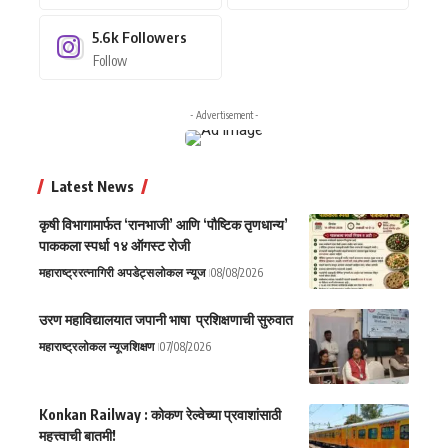
5.6k
Followers
Follow
- Advertisement -
Latest News
कृषी विभागामार्फत ‘रानभाजी’ आणि ‘पौष्टिक तृणधान्य’
पाककला स्पर्धा १४ ऑगस्ट रोजी
महाराष्ट्र
रत्नागिरी अपडेट्स
लोकल न्यूज
08/08/2026
उरण महाविद्यालयात जपानी भाषा प्रशिक्षणाची सुरुवात
महाराष्ट्र
लोकल न्यूज
शिक्षण
07/08/2026
Konkan Railway : कोकण रेल्वेच्या प्रवाशांसाठी
महत्त्वाची बातमी!