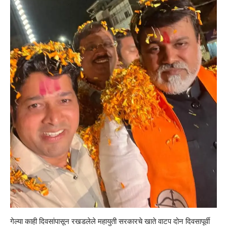
गेल्या काही दिवसांपासून रखडलेले महायुती सरकारचे खाते वाटप दोन दिवसापूर्वी