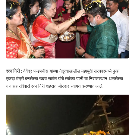
रत्नागिरी :
देवेंद्र फडणवीस यांच्या नेतृत्वाखालील महायुती सरकारमध्ये पुन्हा
एकदा मंत्री बनलेल्या उदय सामंत यांचे त्यांच्या पाली या निवासस्थान असलेल्या
गावासह रविवारी रत्नागिरी शहरात जोरदार स्वागत करण्यात आले.