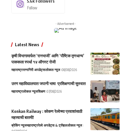
5.6k
Followers
Follow
- Advertisement -
Latest News
कृषी विभागामार्फत ‘रानभाजी’ आणि ‘पौष्टिक तृणधान्य’
पाककला स्पर्धा १४ ऑगस्ट रोजी
महाराष्ट्र
रत्नागिरी अपडेट्स
लोकल न्यूज
08/08/2026
उरण महाविद्यालयात जपानी भाषा प्रशिक्षणाची सुरुवात
महाराष्ट्र
लोकल न्यूज
शिक्षण
07/08/2026
Konkan Railway : कोकण रेल्वेच्या प्रवाशांसाठी
महत्त्वाची बातमी!
ब्रेकिंग न्यूज
महाराष्ट्र
रेल्वे अपडेट्स & ट्रॅव्हल
लोकल न्यूज