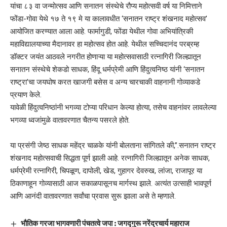
यांचा ८३ वा जन्मोत्सव आणि सनातन संस्थेचे रौप्य महोत्सवी वर्ष या निमित्ताने
फोंडा-गोवा येथे १७ ते १९ मे या कालावधीत ‘सनातन राष्ट्र शंखनाद महोत्सव’
आयोजित करण्यात आला आहे. फार्मागुडी, फोंडा येथील गोवा अभियांत्रिकी
महाविद्यालयाच्या मैदानावर हा महोत्सव होत आहे. येथील सच्चिदानंद परब्रम्ह
डॉक्टर जयंत आठवले नगरीत होणाऱ्या या महोत्सवासाठी रत्नागिरी जिल्ह्यातून
सनातन संस्थेचे शेकडो साधक, हिंदू धर्मप्रेमी आणि हिंदुत्वनिष्ठ यांनी ‘सनातन
राष्ट्रा’चा जयघोष करत खाजगी बसेस व अन्य चारचाकी वाहनानी गोव्याकडे
प्रयाण केले.
यावेळी हिंदुत्वनिष्ठांनी भगव्या टोप्या परिधान केल्या होत्या, तसेच वाहनांवर लावलेल्या
भगव्या ध्वजांमुळे वातावरणात चैतन्य पसरले होते.
या प्रसंगी जेष्ठ साधक महेंद्र चाळके यांनी बोलताना सांगितले की,”.सनातन राष्ट्र
शंखनाद महोत्सवाची सिद्धता पूर्ण झाली आहे. रत्नागिरी जिल्ह्यातून अनेक साधक,
धर्मप्रेमी रत्नागिरी, चिपळूण, दापोली, खेड, गुहागर देवरुख, लांजा, राजापूर या
ठिकाणाहून गोव्यासाठी आज सकाळपासूनच मार्गस्थ झाले. अत्यंत उत्साही भावपूर्ण
आणि आनंदी वातावरणात सर्वांचा प्रवास सुरू झाला असे ते म्हणाले.
भौतिक गरजा भागवणारी पंचतत्वे जपा : जगद्गुरू नरेंद्रचार्य महाराज