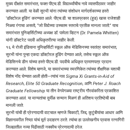
मुख्य दीक्षांत समारंभात, फक्त पीएच.डी. विद्यार्थ्यांचीच नावे व्यासपीठावर जाहीर
करण्यात आली. या वेळी सुरभी यांना त्यांच्या संशोधन मार्गदर्शकाच्या हस्ते
‘डॉक्टोरल हूडिंग’ करण्यात आले. पीएच.डी. चा शालप्रकार (हूड) खास राजेशाही
निळ्या रंगाचा असतो, “जो विद्येच्या उच्चतम स्तराचे प्रतीक मानला जातो.” याच
समारंभात युनिव्हर्सिटीच्या अध्यक्ष डॉ. पामेला व्हिटन (Dr. Pamela Whitten)
यांनी डॉक्टरेट पदवी अधिकृतरीत्या जाहीर केली.
१६ मे रोजी इंडियाना युनिव्हर्सिटी स्कूल ऑफ मेडिसिनच्या स्वतंत्र समारंभात,
सुरभी यांना पुन्हा एकदा डॉक्टोरल हूडिंग देण्यात आले, तसेच स्कूल ऑफ
मेडिसिनचे डीन यांच्या हस्ते पीएच.डी. पदवीचे अधिकृत प्रमाणपत्र प्रदान
करण्यात आले. विशेष म्हणजे, या समारंभाच्या स्मरणिकेत त्यांच्या शैक्षणिक यशाची
विशेष नोंद घेण्यात आली होती—त्यांचं नाव
Sigma Xi Grants-in-Aid of
Research
,
Elite 50 Graduate Recognition
, आणि
Peter J. Roach
Graduate Fellowship
या तीन वेगवेगळ्या राष्ट्रीय गौरवांकरिता प्रकाशित
करण्यात आलं. या मान्यतांचा दुर्मीळ सन्मान मिळणं ही अतिशय प्रतिष्ठेची बाब
मानली जाते.
सुरभी यांची ही प्रेरणादायी वाटचाल म्हणजे चिकाटी, जिद्द, कुटुंबीयांचा आधार आणि
विज्ञानावरील निष्ठा यांचं मूर्त उदाहरण ठरते. त्यांचा हा उल्लेखनीय प्रवास रत्नागिरी
जिल्ह्यातील नव्या पिढीसाठी नक्कीच प्रेरणादायी ठरेल.