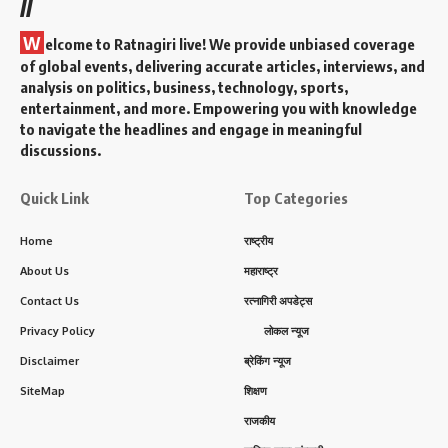
//
W
elcome to Ratnagiri live! We provide unbiased coverage
of global events, delivering accurate articles, interviews, and
analysis on politics, business, technology, sports,
entertainment, and more. Empowering you with knowledge
to navigate the headlines and engage in meaningful
discussions.
Quick Link
Top Categories
Home
राष्ट्रीय
About Us
महाराष्ट्र
Contact Us
रत्नागिरी अपडेट्स
Privacy Policy
लोकल न्यूज
Disclaimer
ब्रेकिंग न्यूज
SiteMap
शिक्षण
राजकीय