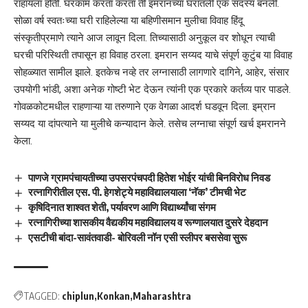
राहायला होती. घरकाम करता करता ती इमरानच्या घरातली एक सदस्य बनली.
सोळा वर्ष स्वतःच्या घरी राहिलेल्या या बहिणीसमान मुलीचा विवाह हिंदू
संस्कृतीप्रमाणे त्याने आज लावून दिला. तिच्यासाठी अनुकूल वर शोधून त्याची
घरची परिस्थिती तपासून हा विवाह ठरला. इमरान सय्यद याचे संपूर्ण कुटुंब या विवाह
सोहळ्यात सामील झाले. इतकेच नव्हे तर लग्नासाठी लागणारे दागिने, आहेर, संसार
उपयोगी भांडी, अशा अनेक गोष्टी भेट देऊन त्यांनी एक प्रकारे कर्तव्य पार पाडले.
गोवळकोटमधील राहणाऱ्या या तरुणाने एक वेगळा आदर्श घडवून दिला. इम्रान
सय्यद या दांपत्याने या मुलीचे कन्यादान केले. तसेच लग्नाचा संपूर्ण खर्च इमरानने
केला.
पाणजे ग्रामपंचायतीच्या उपसरपंचपदी हितेश भोईर यांची बिनविरोध निवड
रत्नागिरीतील एस. पी. हेगशेट्ये महाविद्यालयाला ‘नॅक’ टीमची भेट
कृषिदिनात शाश्वत शेती, पर्यावरण आणि विद्यार्थ्यांचा संगम
रत्नागिरीच्या शासकीय वैद्यकीय महाविद्यालय व रूग्णालयात दुसरे देहदान
एसटीची बांदा-सावंतवाडी- बोरिवली नॉन एसी स्लीपर बससेवा सुरू
TAGGED:
chiplun
Konkan
Maharashtra