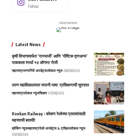
Follow
- Advertisement -
Latest News
कृषी विभागामार्फत ‘रानभाजी’ आणि ‘पौष्टिक तृणधान्य’
पाककला स्पर्धा १४ ऑगस्ट रोजी
महाराष्ट्र
रत्नागिरी अपडेट्स
लोकल न्यूज
08/08/2026
उरण महाविद्यालयात जपानी भाषा प्रशिक्षणाची सुरुवात
महाराष्ट्र
लोकल न्यूज
शिक्षण
07/08/2026
Konkan Railway : कोकण रेल्वेच्या प्रवाशांसाठी
महत्त्वाची बातमी!
ब्रेकिंग न्यूज
महाराष्ट्र
रेल्वे अपडेट्स & ट्रॅव्हल
लोकल न्यूज
06/08/2026