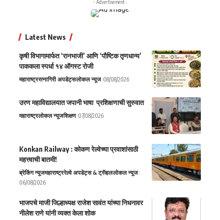
- Advertisement -
Latest News
कृषी विभागामार्फत ‘रानभाजी’ आणि ‘पौष्टिक तृणधान्य’
पाककला स्पर्धा १४ ऑगस्ट रोजी
महाराष्ट्र
रत्नागिरी अपडेट्स
लोकल न्यूज
08/08/2026
उरण महाविद्यालयात जपानी भाषा प्रशिक्षणाची सुरुवात
महाराष्ट्र
लोकल न्यूज
शिक्षण
07/08/2026
Konkan Railway : कोकण रेल्वेच्या प्रवाशांसाठी
महत्त्वाची बातमी!
ब्रेकिंग न्यूज
महाराष्ट्र
रेल्वे अपडेट्स & ट्रॅव्हल
लोकल न्यूज
06/08/2026
भाजपचे माजी जिल्हाध्यक्ष राजेश सावंत यांच्या निधनावर
नीलेश राणे यांनी व्यक्त केला शोक