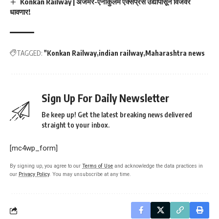
Konkan Railway | अजमेर-एर्नाकुलम एक्सप्रेस उद्यापासून विजेवर
धावणार!
TAGGED:
"Konkan Railway
indian railway
Maharashtra news
Sign Up For Daily Newsletter
Be keep up! Get the latest breaking news delivered
straight to your inbox.
[mc4wp_form]
By signing up, you agree to our
Terms of Use
and acknowledge the data practices in
our
Privacy Policy
. You may unsubscribe at any time.