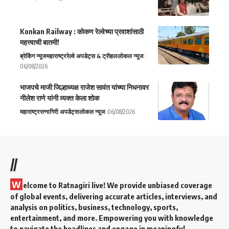
Konkan Railway : कोकण रेल्वेच्या प्रवाशांसाठी
महत्त्वाची बातमी!
ब्रेकिंग न्यूज
महाराष्ट्र
रेल्वे अपडेट्स & ट्रॅव्हल
लोकल न्यूज
06/08/2026
भाजपचे माजी जिल्हाध्यक्ष राजेश सावंत यांच्या निधनावर
नीलेश राणे यांनी व्यक्त केला शोक
महाराष्ट्र
रत्नागिरी अपडेट्स
लोकल न्यूज
06/08/2026
//
W
elcome to Ratnagiri live! We provide unbiased coverage
of global events, delivering accurate articles, interviews, and
analysis on politics, business, technology, sports,
entertainment, and more. Empowering you with knowledge
to navigate the headlines and engage in meaningful