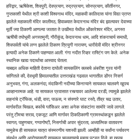
हरिद्वार, ऋषिकेश, शिवपुरी, देवप्रयाग, रुद्रप्रयाग, सोनप्रयाग, कीर्तीनगर,
गुप्तकाशी येथील श्री काशी विश्वनाथ मंदिर, महाकवी कालिदास यांना विद्या प्राप्त
झालेले महाकाली मंदिर कालीमठ, हिवाळ्यात केदारनाथ मंदिर बंद झाल्यावर देवाच्या
मूर्ती ज्या ठिकाणी आणल्या जातात ते उखीमठ येथील ओंकारेश्वर मंदिर, अगस्त
ऋषींची तपोभूमी अगस्तमुनी, गौरीकुंड, केदारनाथ धाम, आदि शंकराचार्य समाधी,
शिवपार्वती यांचे लग्न झालेले ठिकाण त्रियुगी नारायण, धारीदेवी मंदिर श्रीनगर
इत्यादी अनेक ठिकाणे पाहण्यात आली. गंगा नदीत रिव्हर राफ्टिंग पण केले. अनेक
स्थानिक खाद्य पदार्थाचा आस्वाद घेतला.
याबद्दल अधिक माहिती देताना दापोली सायकलिंग क्लबचे अंबरीश गुरव यांनी
सांगितले की, देवभूमी हिमालयातील उत्तराखंड गढवाल भागातील डोंगर निसर्ग
अनुभवत, गंगा, अलकनंदा, मंदाकिनी नदीच्या किनाऱ्याने सायकल चालवणे खूपच
आव्हानात्मक आहे. या सायकल प्रवासात रस्त्यावर आलेल्या दरडी, त्यामुळे झालेले
वाहनांचे ट्रॅफिक, थंडी, वारा, पाऊस, न संपणारे घाट रस्ते, तीव्र चढ उतार,
मार्गावरील चिखल, बर्फाचे ग्लॅसिअर अशा अनेक संकटांना सामोरे जावे लागले.
परंतु टीमचा सराव, एकजूट आणि मार्गावर ठिकठिकाणी ग्रामस्थांकडून झालेले
स्वागत, पाहुणचार, गप्पागोष्टी, निसर्गाची अपार सुंदरता, अध्यात्मिक वातावरण
यामुळेच ही सायकल यात्रा संस्मरणीय यशस्वी झाली. आम्हीही या सर्वांना पर्यावरण
संवर्धन आणि आरोग्यासाठी सायकल चालवण्याचे महत्व पटवून दिले. हा खूपच