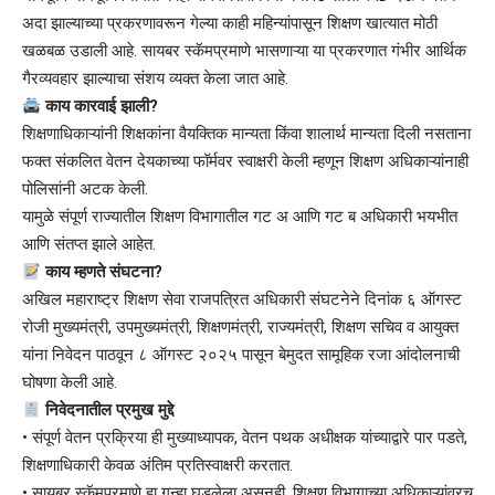
अदा झाल्याच्या प्रकरणावरून गेल्या काही महिन्यांपासून शिक्षण खात्यात मोठी
खळबळ उडाली आहे. सायबर स्कॅमप्रमाणे भासणाऱ्या या प्रकरणात गंभीर आर्थिक
गैरव्यवहार झाल्याचा संशय व्यक्त केला जात आहे.
काय कारवाई झाली?
शिक्षणाधिकाऱ्यांनी शिक्षकांना वैयक्तिक मान्यता किंवा शालार्थ मान्यता दिली नसताना
फक्त संकलित वेतन देयकाच्या फॉर्मवर स्वाक्षरी केली म्हणून शिक्षण अधिकाऱ्यांनाही
पोलिसांनी अटक केली.
यामुळे संपूर्ण राज्यातील शिक्षण विभागातील गट अ आणि गट ब अधिकारी भयभीत
आणि संतप्त झाले आहेत.
काय म्हणते संघटना?
अखिल महाराष्ट्र शिक्षण सेवा राजपत्रित अधिकारी संघटनेने दिनांक ६ ऑगस्ट
रोजी मुख्यमंत्री, उपमुख्यमंत्री, शिक्षणमंत्री, राज्यमंत्री, शिक्षण सचिव व आयुक्त
यांना निवेदन पाठवून ८ ऑगस्ट २०२५ पासून बेमुदत सामूहिक रजा आंदोलनाची
घोषणा केली आहे.
निवेदनातील प्रमुख मुद्दे
• संपूर्ण वेतन प्रक्रिया ही मुख्याध्यापक, वेतन पथक अधीक्षक यांच्याद्वारे पार पडते,
शिक्षणाधिकारी केवळ अंतिम प्रतिस्वाक्षरी करतात.
• सायबर स्कॅमप्रमाणे हा गुन्हा घडलेला असूनही, शिक्षण विभागाच्या अधिकाऱ्यांवरच