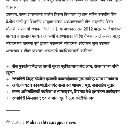
गांभीर्याने पाहिले नाही, तर याचे दूरगामी परिणाम राज्यातील शिक्षण व्यवस्थेवर होऊ
शकतात.
दरम्यान, राज्य शासनाच्या शालेय शिक्षण विभागाचे प्रधान सचिव रणजीत सिंह
देओल यांनी पुणे विभागीय आयुक्त यांच्या अध्यक्षतेखाली तीन सदस्यीय विशेष
चौकशी पथकाची स्थापना केली आहे. या पथकास सन 2012 पासूनच्या वैयक्तिक
मान्यता व शालार्थ मान्यता तपासणी करण्याबाबत निर्देश देण्यात आले आहेत. मात्र
संघटनेच्या मागण्या पूर्ण झाल्या नसल्याने संघटनेचे आंदोलन सुरू राहणार
असल्याचे व तीव्र करणार असल्याचे पदाधिकाऱ्यांनी सांगितले.
वीस युवकांना मिळाला अग्नी सुरक्षा प्रशिक्षणाचा थेट लाभ; रोजगाराच्या संधी
खुल्या!
रत्नागिरी जिल्हा पोलीस दलातर्फे बाबासाहेबांच्या मूळ गावी प्रथमच मानवंदना
खगोल पर्यटन कोकणातील पर्यटनाला नवा आयाम : प्रा. बाबासाहेब सुतार
मत्स्य अभियांत्रिकी पदविका अभ्यासक्रम, शिरगाव येथे वृक्षारोपण कार्यक्रम
रत्नागिरी जिल्ह्यात ३९० रुग्णांना सुमारे ३.७ कोटींची मदत
TAGGED:
Maharashtra
nagpur news