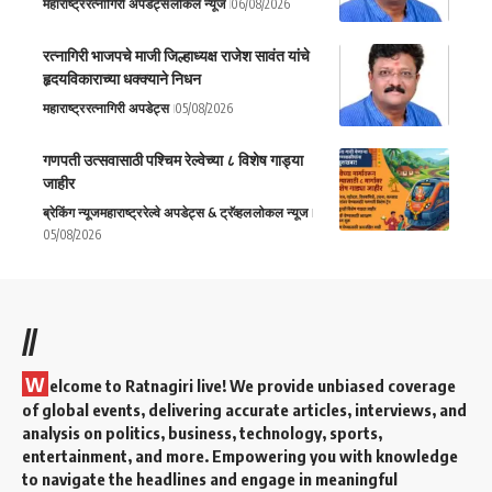
महाराष्ट्र
रत्नागिरी अपडेट्स
लोकल न्यूज
06/08/2026
रत्नागिरी भाजपचे माजी जिल्हाध्यक्ष राजेश सावंत यांचे
हृदयविकाराच्या धक्क्याने निधन
महाराष्ट्र
रत्नागिरी अपडेट्स
05/08/2026
गणपती उत्सवासाठी पश्चिम रेल्वेच्या ८ विशेष गाड्या
जाहीर
ब्रेकिंग न्यूज
महाराष्ट्र
रेल्वे अपडेट्स & ट्रॅव्हल
लोकल न्यूज
05/08/2026
//
W
elcome to Ratnagiri live! We provide unbiased coverage
of global events, delivering accurate articles, interviews, and
analysis on politics, business, technology, sports,
entertainment, and more. Empowering you with knowledge
to navigate the headlines and engage in meaningful