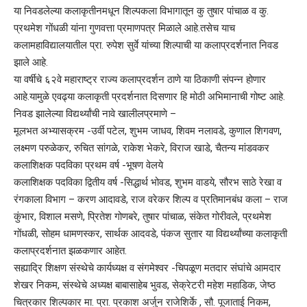
या निवडलेल्या कलाकृतीनमधून शिल्पकला विभागातून कु तुषार पांचाळ व कु.
प्रथमेश गोंधळी यांना गुणवत्ता प्रमाणपत्र मिळाले आहे.तसेच याच
कलामहाविद्यालयातील प्रा. रुपेश सुर्वे यांच्या शिल्पाची या कलाप्रदर्शनात निवड
झाले आहे.
या वर्षीचे ६२वे महाराष्ट्र राज्य कलाप्रदर्शन ठाणे या ठिकाणी संपन्न होणार
आहे.यामुळे एवढ्या कलाकृती प्रदर्शनात दिसणार हि मोठी अभिमानाची गोष्ट आहे.
निवड झालेल्या विद्यर्थ्यांची नावे खालीलप्रमाणे –
मूलभत अभ्यासक्रम -उर्वी पटेल, शुभम जाधव, शिवम नलावडे, कुणाल शिगवण,
लक्ष्मण परुळेकर, रुचित सांगळे, राकेश भेकरे, विराज खाडे, चैतन्य मांडवकर
कलाशिक्षक पदविका प्रथम वर्ष -भूषण वेलये
कलाशिक्षक पदविका द्वितीय वर्ष -सिद्धार्थ भोवड, शुभम वाडये, सौरभ साठे रेखा व
रंगकाला विभाग – करण आदावडे, राज वरेकर शिल्प व प्रतिमानबंध कला – राज
कुंभार, विशाल मसणे, प्रितेश गोणबरे, तुषार पांचाळ, संकेत गोरीवले, प्रथमेश
गोंधळी, सोहम धामणस्कर, सार्थक आदवडे, पंकज सुतार या विद्यर्थ्यांच्या कलाकृती
कलाप्रदर्शनात झळकणार आहेत.
सह्याद्रि शिक्षण संस्थेचे कार्यध्यक्ष व संगमेश्वर -चिपळूण मतदार संघांचे आमदार
शेखर निकम, संस्थेचे अध्यक्ष बाबासाहेब भुवड, सेक्रेटरी महेश महाडिक, जेष्ठ
चित्रकार शिल्पकार मा. प्रा. प्रकाश अर्जुन राजेशिर्के , सौ. पूजाताई निकम,