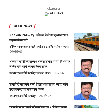
- Advertisement -
Latest News
Konkan Railway : कोकण रेल्वेच्या प्रवाशांसाठी
महत्त्वाची बातमी!
ब्रेकिंग न्यूज
महाराष्ट्र
रेल्वे अपडेट्स & ट्रॅव्हल
लोकल न्यूज
06/08/2026
भाजपचे माजी जिल्हाध्यक्ष राजेश सावंत यांच्या निधनावर
नीलेश राणे यांनी व्यक्त केला शोक
महाराष्ट्र
रत्नागिरी अपडेट्स
लोकल न्यूज
06/08/2026
रत्नागिरी भाजपचे माजी जिल्हाध्यक्ष राजेश सावंत यांचे
हृदयविकाराच्या धक्क्याने निधन
महाराष्ट्र
रत्नागिरी अपडेट्स
05/08/2026
गणपती उत्सवासाठी पश्चिम रेल्वेच्या ८ विशेष गाड्या