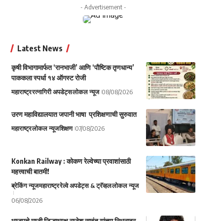
- Advertisement -
Latest News
कृषी विभागामार्फत ‘रानभाजी’ आणि ‘पौष्टिक तृणधान्य’
पाककला स्पर्धा १४ ऑगस्ट रोजी
महाराष्ट्र
रत्नागिरी अपडेट्स
लोकल न्यूज
08/08/2026
उरण महाविद्यालयात जपानी भाषा प्रशिक्षणाची सुरुवात
महाराष्ट्र
लोकल न्यूज
शिक्षण
07/08/2026
Konkan Railway : कोकण रेल्वेच्या प्रवाशांसाठी
महत्त्वाची बातमी!
ब्रेकिंग न्यूज
महाराष्ट्र
रेल्वे अपडेट्स & ट्रॅव्हल
लोकल न्यूज
06/08/2026
भाजपचे माजी जिल्हाध्यक्ष राजेश सावंत यांच्या निधनावर