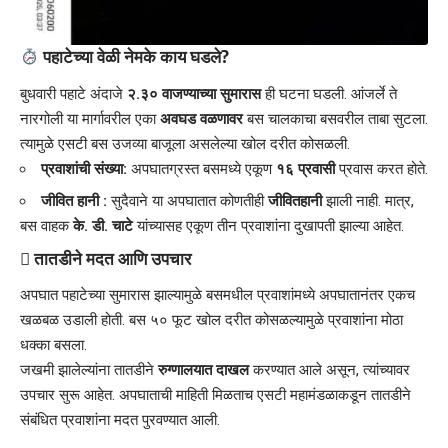
पहाटेच्या वेळी नेमके काय घडले?
बुधवारी पहाटे अंदाजे
२.३० वाजण्याच्या सुमारास
ही घटना घडली. आंजर्ले ते
नारगोली या मार्गावरील एका
अवघड वळणावर
बस चालकाचा बसवरील ताबा सुटला.
त्यामुळे एसटी बस उजव्या बाजूला असलेल्या खोल दरीत कोसळली.
प्रवाशांची संख्या:
अपघातग्रस्त बसमध्ये एकूण
१६ प्रवासी
प्रवास करत होते.
जीवित हानी :
सुदैवाने या अपघातात कोणतीही
जीवितहानी
झाली नाही. मात्र,
बस वाहक
के. डी. चाटे
यांच्यासह एकूण तीन प्रवाशांना दुखापती झाल्या आहेत.
​ तातडीने मदत आणि उपचार
​अपघात पहाटेच्या सुमारास झाल्यामुळे बसमधील प्रवाशांमध्ये अपघातानंतर एकच
खळबळ उडाली होती. बस ५० फूट खोल दरीत कोसळल्यामुळे प्रवाशांना मोठा
धक्का बसला.
​जखमी झालेल्यांना तातडीने
रुग्णालयात दाखल
करण्यात आले असून, त्यांच्यावर
उपचार सुरू आहेत. अपघाताची माहिती मिळताच एसटी महामंडळाकडून तातडीने
संबंधित प्रवाशांना मदत पुरवण्यात आली.