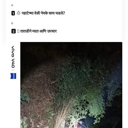
पहाटेच्या वेळी नेमके काय घडले?
​ तातडीने मदत आणि उपचार