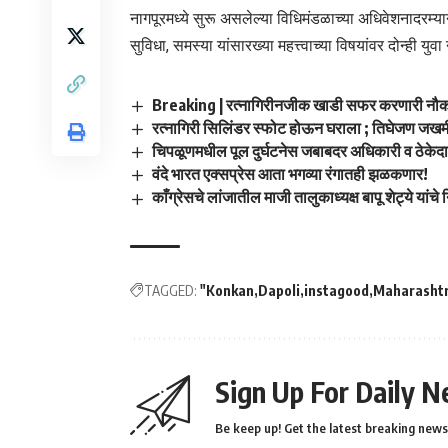
नागपूरमध्ये सुरू असलेल्या विधिमंडळाच्या अधिवेशनादरम्
सुविधा, समस्या यांसारख्या महत्त्वाच्या विषयांवर दोन्ही युवा न
Breaking | रत्नागिरीनजीक खाडी सफर करणारी नौका
रत्नागिरी सिलिंडर स्फोट होऊन घराला ; तिघेजण जखम
चिपळूणमधील पूल दुर्घटनेस जबाबदर अधिकारी व ठेकेदार
वंदे भारत एक्सप्रेस आता भगव्या रंगातही झळकणार!
काँग्रेसचे लांजातील माजी तालुकाध्यक्ष बापू शेट्ये यांचे
TAGGED:
"Konkan
Dapoli
instagood
Maharasht
Sign Up For Daily N
Be keep up! Get the latest breaking news 