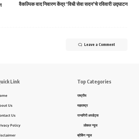
वैकल्पिक वाद निवारण केंद्र ‘विधी सेवा सदन’चे रविवारी उद्घाटन
न
Leave a Comment
uick Link
Top Categories
ome
राष्ट्रीय
bout Us
महाराष्ट्र
ontact Us
रत्नागिरी अपडेट्स
rivacy Policy
लोकल न्यूज
isclaimer
ब्रेकिंग न्यूज