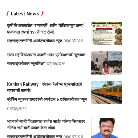
Latest News
कृषी विभागामार्फत ‘रानभाजी’ आणि ‘पौष्टिक तृणधान्य’
पाककला स्पर्धा १४ ऑगस्ट रोजी
महाराष्ट्र
रत्नागिरी अपडेट्स
लोकल न्यूज
08/08/2026
उरण महाविद्यालयात जपानी भाषा प्रशिक्षणाची सुरुवात
महाराष्ट्र
लोकल न्यूज
शिक्षण
07/08/2026
Konkan Railway : कोकण रेल्वेच्या प्रवाशांसाठी
महत्त्वाची बातमी!
ब्रेकिंग न्यूज
महाराष्ट्र
रेल्वे अपडेट्स & ट्रॅव्हल
लोकल न्यूज
06/08/2026
भाजपचे माजी जिल्हाध्यक्ष राजेश सावंत यांच्या निधनावर
नीलेश राणे यांनी व्यक्त केला शोक
महाराष्ट्र
रत्नागिरी अपडेट्स
लोकल न्यूज
06/08/2026