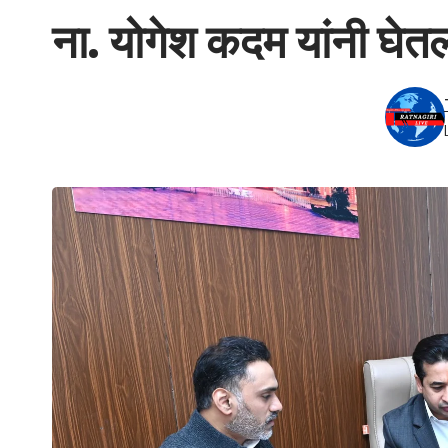
ना. योगेश कदम यांनी घेतली