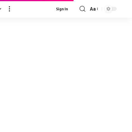
Aa
Sign In
Font
Resizer