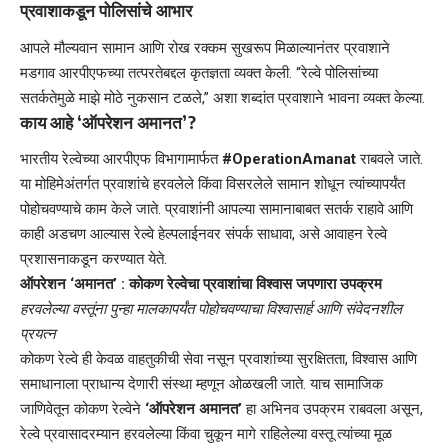
प्रवाशाकडून पोलिसांचे आभार
​आपले मौल्यवान सामान आणि रोख रक्कम सुखरूप मिळाल्यानंतर प्रवाशाने
मडगाव आरपीएफच्या तत्परतेबद्दल कृतज्ञता व्यक्त केली. “रेल्वे पोलिसांच्या
सतर्कतेमुळे माझे मोठे नुकसान टळले,” अशा शब्दांत प्रवाशाने भावना व्यक्त केल्या.
काय आहे ‘ऑपरेशन अमानत’?
​भारतीय रेल्वेच्या आरपीएफ विभागामार्फत
#OperationAmanat
राबवले जाते.
या मोहिमेअंतर्गत प्रवाशांचे हरवलेले किंवा विसरलेले सामान शोधून त्यांच्यापर्यंत
पोहोचवण्याचे काम केले जाते. प्रवाशांनी आपल्या सामानाबाबत सतर्क राहावे आणि
काही अडचण आल्यास रेल्वे हेल्पलाईनवर संपर्क साधावा, असे आवाहन
रेल्वे
प्रशासनाकडून
करण्यात येते.
ऑपरेशन ‘अमानत’ : कोकण रेल्वेचा प्रवाशांचा विश्वास जपणारा उपक्रम
हरवलेल्या वस्तूंना पुन्हा मालकापर्यंत पोहोचवण्याचा विश्वासार्ह आणि संवेदनशील
प्रयत्न
कोकण रेल्वे ही केवळ वाहतुकीची सेवा नसून प्रवाशांच्या सुरक्षितता, विश्वास आणि
समाधानाला प्राधान्य देणारी संस्था म्हणून ओळखली जाते. याच सामाजिक
जाणिवेतून कोकण रेल्वेने
‘ऑपरेशन अमानत’
हा अभिनव उपक्रम राबवला असून,
रेल्वे प्रवासादरम्यान हरवलेल्या किंवा चुकून मागे राहिलेल्या वस्तू त्यांच्या मूळ