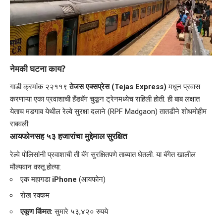
नेमकी घटना काय?
​गाडी क्रमांक २२११९
तेजस एक्सप्रेस (Tejas Express)
मधून प्रवास
करणाऱ्या एका प्रवाशाची हँडबॅग चुकून ट्रेनमध्येच राहिली होती. ही बाब लक्षात
येताच मडगाव येथील
रेल्वे सुरक्षा दलाने
(RPF Madgaon) तातडीने शोधमोहीम
राबवली.
आयफोनसह
५३ हजारांचा मुद्देमाल सुरक्षित
​रेल्वे पोलिसांनी प्रवाशाची ती बॅग सुरक्षितपणे ताब्यात घेतली. या बॅगेत खालील
मौल्यवान वस्तू होत्या:
​एक महागडा
iPhone
(आयफोन)
​रोख रक्कम
एकूण किंमत:
सुमारे ५३,४२० रुपये