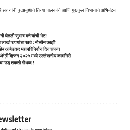
ोडे सर यांनी कु.अनुश्रीचे तिच्या पालकांचे आणि गुरुकुल विभागाचे अभिनंदन
ंनी घेतली सुभाष बने यांची भेट!
 लाखो रुपयांचा खर्च : नौसीन काझी
हेब आंबेडकर महापरिनिर्वाण दिन संपन्न
ची ॲग्रीव्हिजन २०२५ मध्ये उल्लेखनीय कामगिरी
मचा उडू शकतो गोंधळ!!
ewsletter
delivered straight to your inbox.