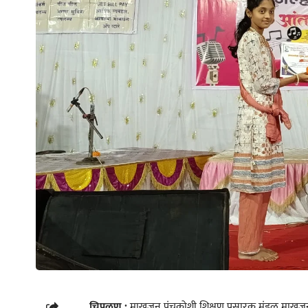
चिपळूण :
माखजन पंचक्रोशी शिक्षण प्रसारक मंडळ माखजन च