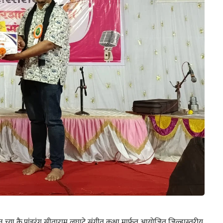
्या कै.पांडुरंग सीताराम लघाटे संगीत कक्षा मार्फत आयोजित जिल्हास्तरीय