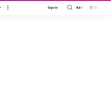
Aa
Sign In
Font
Resizer