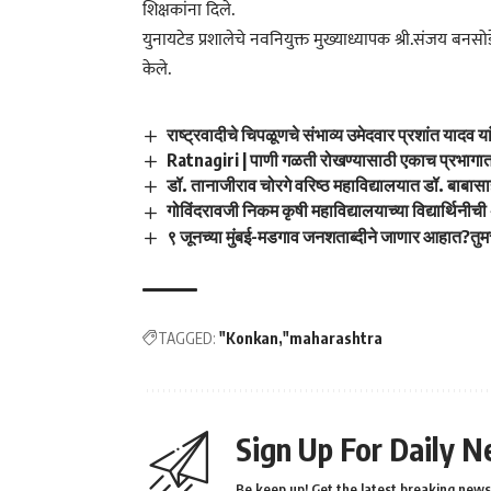
शिक्षकांना दिले.
युनायटेड प्रशालेचे नवनियुक्त मुख्याध्यापक श्री.संजय बनस
केले.
राष्ट्रवादीचे चिपळूणचे संभाव्य उमेदवार प्रशांत यादव या
Ratnagiri | पाणी गळती रोखण्यासाठी एकाच प्रभागात
डॉ. तानाजीराव चोरगे वरिष्ठ महाविद्यालयात डॉ. बाबासा
गोविंदरावजी निकम कृषी महाविद्यालयाच्या विद्यार्थिनी
९ जूनच्या मुंबई-मडगाव जनशताब्दीने जाणार आहात?तु
TAGGED:
"Konkan
"maharashtra
Sign Up For Daily N
Be keep up! Get the latest breaking news 