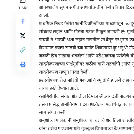
आंतरशालेय सुगम संगीत स्पर्धेची अंतीम फेरी रविवार दि.०१ 
SHARE
झाली.
प्राथमिक निवड फेरीत ध्वनीचित्रफितीच्या माध्यमातून ५० हून
सोबतच लहान आणि मोठ्या गटात मिळून आणखी १५ मुलांच
पाचवी ते आठवी अशा लहान गटातील स्पर्धेतून परशुराम एज्
विभागात इयत्ता सातवी च्या वर्गात शिकणाऱ्या कु.अनुश्री गौ
जवळी प्रिय सखाया भगवंता’ आणि परीक्षकांच्या पसंतीचे ‘बोलाव
सादरीकरणाच्या पार्श्वभूमीवर कठीण गाणे सहजतेने आणि सुर
सादरीकरण म्हणून निवड केली.
प्रशस्तीपत्रक रोख पारितोषिक आणि स्मृतिचिन्ह असे लहान गटा
यांच्या हस्ते देण्यात आले.
रत्नागिरीतील संगीत क्षेत्रातील दिग्गज श्री.आनंदजी पाटणकर 
तसेच प्रसिद्ध हार्मोनियम वादक श्री.चैतन्य पटवर्धन,तबलाव
साथ संगत केली.
अनुश्रीच्या पालकांनी अनुश्रीच्या या यशाचे श्रेय तिला शास्
यांना तसेच प.ए.सोसायटी गुरुकुल विभागाच्या कै.आप्पासाहे