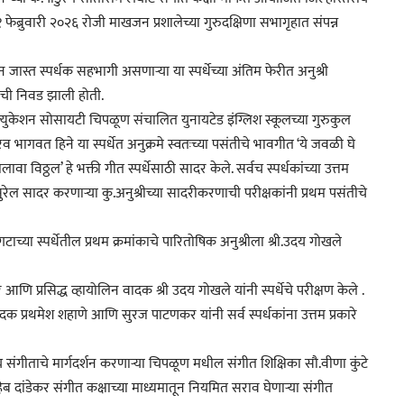
फेब्रुवारी २०२६ रोजी माखजन प्रशालेच्या गुरुदक्षिणा सभागृहात संपन्न
 जास्त स्पर्धक सहभागी असणाऱ्या या स्पर्धेच्या अंतिम फेरीत अनुश्री
ी निवड झाली होती.
युकेशन सोसायटी चिपळूण संचालित युनायटेड इंग्लिश स्कूलच्या गुरुकुल
रव भागवत हिने या स्पर्धेत अनुक्रमे स्वतःच्या पसंतीचे भावगीत ‘ये जवळी घे
ा विठ्ठल’ हे भक्ती गीत स्पर्धेसाठी सादर केले. सर्वच स्पर्धकांच्या उत्तम
ेल सादर करणाऱ्या कु.अनुश्रीच्या सादरीकरणाची परीक्षकांनी प्रथम पसंतीचे
च्या स्पर्धेतील प्रथम क्रमांकाचे पारितोषिक अनुश्रीला श्री.उदय गोखले
आणि प्रसिद्ध व्हायोलिन वादक श्री उदय गोखले यांनी स्पर्धेचे परीक्षण केले .
ादक प्रथमेश शहाणे आणि सुरज पाटणकर यांनी सर्व स्पर्धकांना उत्तम प्रकारे
त्रीय संगीताचे मार्गदर्शन करणाऱ्या चिपळूण मधील संगीत शिक्षिका सौ.वीणा कुंटे
ब दांडेकर संगीत कक्षाच्या माध्यमातून नियमित सराव घेणाऱ्या संगीत