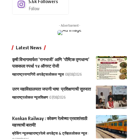
5.6k
Followers
Follow
- Advertisement -
Latest News
कृषी विभागामार्फत ‘रानभाजी’ आणि ‘पौष्टिक तृणधान्य’
पाककला स्पर्धा १४ ऑगस्ट रोजी
महाराष्ट्र
रत्नागिरी अपडेट्स
लोकल न्यूज
08/08/2026
उरण महाविद्यालयात जपानी भाषा प्रशिक्षणाची सुरुवात
महाराष्ट्र
लोकल न्यूज
शिक्षण
07/08/2026
Konkan Railway : कोकण रेल्वेच्या प्रवाशांसाठी
महत्त्वाची बातमी!
ब्रेकिंग न्यूज
महाराष्ट्र
रेल्वे अपडेट्स & ट्रॅव्हल
लोकल न्यूज