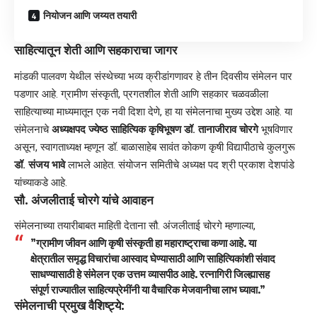
​नियोजन आणि जय्यत तयारी
साहित्यातून शेती आणि सहकाराचा जागर
मांडकी पालवण येथील संस्थेच्या भव्य क्रीडांगणावर हे तीन दिवसीय संमेलन पार
पडणार आहे. ग्रामीण संस्कृती, प्रगतशील शेती आणि सहकार चळवळीला
साहित्याच्या माध्यमातून एक नवी दिशा देणे, हा या संमेलनाचा मुख्य उद्देश आहे. या
संमेलनाचे
अध्यक्षपद ज्येष्ठ साहित्यिक कृषिभूषण डॉ. तानाजीराव चोरगे
भूषविणार
असून, स्वागताध्यक्ष म्हणून डॉ. बाळासाहेब सावंत कोकण कृषी विद्यापीठाचे कुलगुरू
डॉ. संजय भावे
लाभले आहेत. संयोजन समितीचे अध्यक्ष पद श्री प्रकाश देशपांडे
यांच्याकडे आहे.
सौ. अंजलीताई चोरगे यांचे आवाहन
​संमेलनाच्या तयारीबाबत माहिती देताना सौ. अंजलीताई चोरगे म्हणाल्या,
​”ग्रामीण जीवन आणि कृषी संस्कृती हा महाराष्ट्राचा कणा आहे. या
क्षेत्रातील समृद्ध विचारांचा आस्वाद घेण्यासाठी आणि साहित्यिकांशी संवाद
साधण्यासाठी हे संमेलन एक उत्तम व्यासपीठ आहे. रत्नागिरी जिल्ह्यासह
संपूर्ण राज्यातील साहित्यप्रेमींनी या वैचारिक मेजवानीचा लाभ घ्यावा.”
संमेलनाची प्रमुख वैशिष्ट्ये: