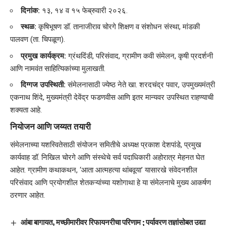
दिनांक:
१३, १४ व १५ फेब्रुवारी २०२६.
स्थळ:
कृषिभूषण डॉ. तानाजीराव चोरगे शिक्षण व संशोधन संस्था, मांडकी
पालवण (ता. चिपळूण).
प्रमुख कार्यक्रम:
ग्रंथदिंडी, परिसंवाद, ग्रामीण कवी संमेलन, कृषी प्रदर्शनी
आणि नामवंत साहित्यिकांच्या मुलाखती.
दिग्गज उपस्थिती:
संमेलनासाठी ज्येष्ठ नेते खा. शरदचंद्र पवार, उपमुख्यमंत्री
एकनाथ शिंदे, मुख्यमंत्री देवेंद्र फडणवीस आणि इतर मान्यवर उपस्थित राहण्याची
शक्यता आहे.
नियोजन आणि जय्यत तयारी
​संमेलनाच्या यशस्वितेसाठी संयोजन समितीचे अध्यक्ष प्रकाश देशपांडे, प्रमुख
कार्यवाह डॉ. निखिल चोरगे आणि संस्थेचे सर्व पदाधिकारी अहोरात्र मेहनत घेत
आहेत. ग्रामीण कथाकथन, ‘आता आत्महत्या थांबवूया’ यासारखे संवेदनशील
परिसंवाद आणि प्रयोगशील शेतकऱ्यांच्या यशोगाथा हे या संमेलनाचे मुख्य आकर्षण
ठरणार आहेत.
आंबा बागायत, मच्छीमारीवर रिफायनरीचा परिणाम ; पर्यावरण तज्ञांसोबत उद्या