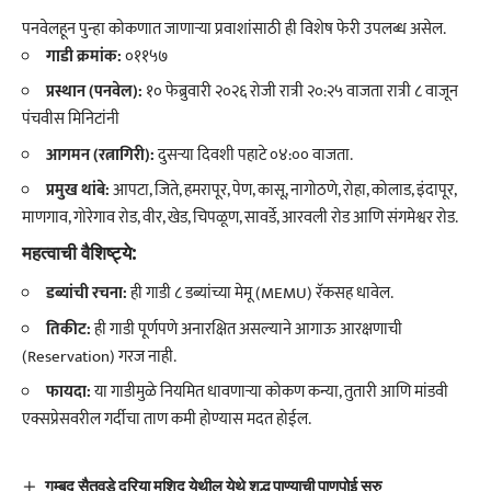
​पनवेलहून पुन्हा कोकणात जाणाऱ्या प्रवाशांसाठी ही विशेष फेरी उपलब्ध असेल.
गाडी क्रमांक:
०११५७
प्रस्थान (पनवेल):
१० फेब्रुवारी २०२६ रोजी रात्री २०:२५ वाजता
रात्री ८ वाजून
पंचवीस मिनिटांनी
आगमन (रत्नागिरी):
दुसऱ्या दिवशी पहाटे ०४:०० वाजता.
प्रमुख थांबे:
आपटा, जिते, हमरापूर, पेण, कासू, नागोठणे, रोहा, कोलाड, इंदापूर,
माणगाव, गोरेगाव रोड, वीर, खेड, चिपळूण, सावर्डे, आरवली रोड आणि संगमेश्वर रोड.
महत्वाची वैशिष्ट्ये:
डब्यांची रचना:
ही गाडी ८ डब्यांच्या मेमू (MEMU) रॅकसह धावेल.
तिकीट:
ही गाडी पूर्णपणे अनारक्षित असल्याने आगाऊ आरक्षणाची
(Reservation) गरज नाही.
फायदा:
या गाडीमुळे नियमित धावणाऱ्या कोकण कन्या, तुतारी आणि मांडवी
एक्सप्रेसवरील गर्दीचा ताण कमी होण्यास मदत होईल.
गुम्बद सैतवडे दरिया मशिद येथील येथे शुद्ध पाण्याची पाणपोई सुरु