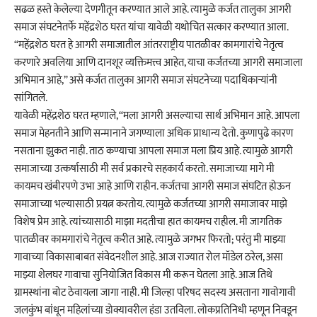
सढळ हस्ते केलेल्या देणगीतून करण्यात आले आहे. त्यामुळे कर्जत तालुका आगरी
समाज संघटनेतर्फे महेंद्रशेठ घरत यांचा यावेळी यथोचित सत्कार करण्यात आला.
“महेंद्रशेठ घरत हे आगरी समाजातील आंतरराष्ट्रीय पातळीवर कामगारांचे नेतृत्व
करणारे अवलिया आणि दानशूर व्यक्तिमत्त्व आहेत, याचा कर्जतच्या आगरी समाजाला
अभिमान आहे,” असे कर्जत तालुका आगरी समाज संघटनेच्या पदाधिकाऱ्यांनी
सांगितले.
यावेळी महेंद्रशेठ घरत म्हणाले, “मला आगरी असल्याचा सार्थ अभिमान आहे. आपला
समाज मेहनतीने आणि सन्मानाने जगण्याला अधिक प्राधान्य देतो. कुणापुढे कारण
नसताना झुकत नाही. ताठ कण्याचा आपला समाज मला प्रिय आहे. त्यामुळे आगरी
समाजाच्या उत्कर्षासाठी मी सर्व प्रकारचे सहकार्य करतो. समाजाच्या मागे मी
कायमच खंबीरपणे उभा आहे आणि राहीन. कर्जतचा आगरी समाज संघटित होऊन
समाजाच्या भल्यासाठी प्रयत्न करतोय. त्यामुळे कर्जतच्या आगरी समाजावर माझे
विशेष प्रेम आहे. त्यांच्यासाठी माझा मदतीचा हात कायमच राहील. मी जागतिक
पातळीवर कामगारांचे नेतृत्व करीत आहे. त्यामुळे जगभर फिरतो; परंतु मी माझ्या
गावाच्या विकासाबाबत संवेदनशील आहे. आज राज्यात रोल मॉडेल ठरेल, असा
माझ्या शेलघर गावाचा सुनियोजित विकास मी करून घेतला आहे. आज तिथे
ग्रामस्थांना बोट ठेवायला जागा नाही. मी जिल्हा परिषद सदस्य असताना गावोगावी
जलकुंभ बांधून महिलांच्या डोक्यावरील हंडा उतविला. लोकप्रतिनिधी म्हणून निवडून