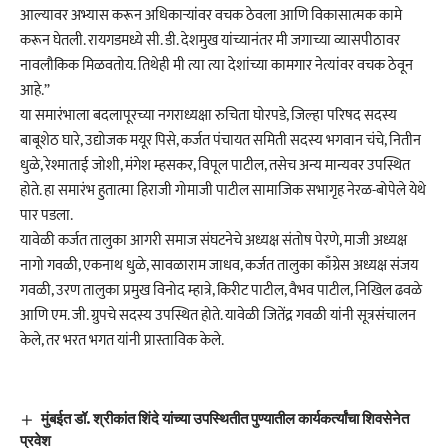
आल्यावर अभ्यास करून अधिकाऱ्यांवर वचक ठेवला आणि विकासात्मक कामे
करून घेतली. रायगडमध्ये सी. डी. देशमुख यांच्यानंतर मी जगाच्या व्यासपीठावर
नावलौकिक मिळवतोय. तिथेही मी त्या त्या देशांच्या कामगार नेत्यांवर वचक ठेवून
आहे.”
या समारंभाला बदलापूरच्या नगराध्यक्षा रुचिता घोरपडे, जिल्हा परिषद सदस्य
बाबूशेठ घारे, उद्योजक मयूर पिसे, कर्जत पंचायत समिती सदस्य भगवान चंचे, नितीन
धुळे, रेश्माताई जोशी, मंगेश म्हसकर, विपूल पाटील, तसेच अन्य मान्यवर उपस्थित
होते. हा समारंभ हुतात्मा हिराजी गोमाजी पाटील सामाजिक सभागृह नेरळ-बोपेले येथे
पार पडला.
यावेळी कर्जत तालुका आगरी समाज संघटनेचे अध्यक्ष संतोष पेरणे, माजी अध्यक्ष
नागो गवळी, एकनाथ धुळे, सावळाराम जाधव, कर्जत तालुका काँग्रेस अध्यक्ष संजय
गवळी, उरण तालुका प्रमुख विनोद म्हात्रे, किरीट पाटील, वैभव पाटील, निखिल ढवळे
आणि एम. जी. ग्रुपचे सदस्य उपस्थित होते. यावेळी जितेंद्र गवळी यांनी सूत्रसंचालन
केले, तर भरत भगत यांनी प्रास्ताविक केले.
मुंबईत डॉ. श्रीकांत शिंदे यांच्या उपस्थितीत पुण्यातील कार्यकर्त्यांचा शिवसेनेत
प्रवेश