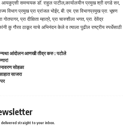
ले, आयकुएसी समन्वयक डॉ. राहुल पाटील,कार्यालयीन प्रमुख श्री दगडे सर,
ज्य विभाग प्रमुख प्रा प्रांजल भोईर, बी. एम. एस विभागप्रमुख प्रा. भूषण
ा गोतपागर, प्रा दीक्षिता म्हात्रे, प्रा चारुशीला भगत, प्रा. देवेंद्र
कांनी कु गौरव ठाकूर याचे अभिनंदन केले व त्याला पुढील राष्ट्रीय स्पर्धेसाठी
वी अन्यथा आंदोलन आणखी तीव्र करु : पटोले
कणार!
 अनावरण सोहळा
्साहात साजरा
ापर
ewsletter
delivered straight to your inbox.