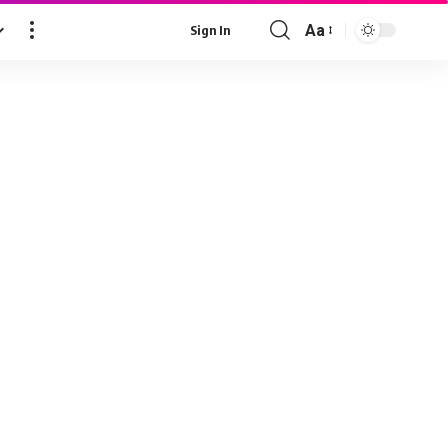
Aa
Sign In
Font
Resizer