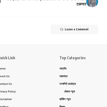
स
टळणार
Leave a Comment
uick Link
Top Categories
ome
राष्ट्रीय
bout Us
महाराष्ट्र
ontact Us
रत्नागिरी अपडेट्स
rivacy Policy
लोकल न्यूज
isclaimer
ब्रेकिंग न्यूज
iteMap
शिक्षण