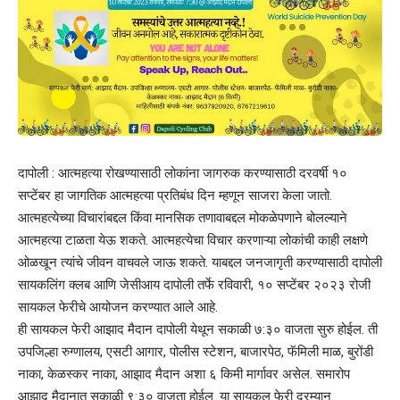
दापोली : आत्महत्या रोखण्यासाठी लोकांना जागरुक करण्यासाठी दरवर्षी १०
सप्टेंबर हा जागतिक आत्महत्या प्रतिबंध दिन म्हणून साजरा केला जातो.
आत्महत्येच्या विचारांबद्दल किंवा मानसिक तणावाबद्दल मोकळेपणाने बोलल्याने
आत्महत्या टाळता येऊ शकते. आत्महत्येचा विचार करणाऱ्या लोकांची काही लक्षणे
ओळखून त्यांचे जीवन वाचवले जाऊ शकते. याबद्दल जनजागृती करण्यासाठी दापोली
सायकलिंग क्लब आणि जेसीआय दापोली तर्फे रविवारी, १० सप्टेंबर २०२३ रोजी
सायकल फेरीचे आयोजन करण्यात आले आहे.
ही सायकल फेरी आझाद मैदान दापोली येथून सकाळी ७:३० वाजता सुरु होईल. ती
उपजिल्हा रुग्णालय, एसटी आगार, पोलीस स्टेशन, बाजारपेठ, फॅमिली माळ, बुरोंडी
नाका, केळस्कर नाका, आझाद मैदान अशा ६ किमी मार्गावर असेल. समारोप
आझाद मैदानात सकाळी ९:३० वाजता होईल. या सायकल फेरी दरम्यान