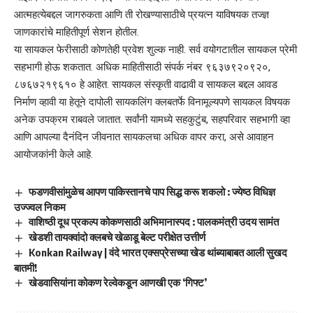
आत्महत्येबद्दल जागरुकता आणि ती रोखण्यासाठीचे प्रयत्न याविषयक तज्ज्ञ
जाणकारांचे माहितीपूर्ण सेशन होतील.
या सायकल फेरीसाठी कोणतेही प्रवेश शुल्क नाही. सर्व वयोगटातील सायकल प्रेमी
सहभागी होऊ शकतात. अधिक माहितीसाठी संपर्क नंबर ९६३७९२०९२०,
८७६७२१९६१० हे आहेत. सायकल संस्कृती वाढावी व सायकल बद्दल आवड
निर्माण व्हावी या हेतूने दापोली सायकलिंग क्लबतर्फे विनामूल्यपणे सायकल विषयक
अनेक उपक्रम राबवले जातात. सर्वांनी यामध्ये सहकुटुंब, सहपरिवार सहभागी व्हा
आणि आपल्या दैनंदिन जीवनात सायकलचा अधिक वापर करा, असे आवाहन
आयोजकांनी केले आहे.
फडणवीसांमुळेच आपण पाकिस्तानचे पाप सिद्ध करू शकलो : ज्येष्ठ विधिज्ञ
उज्ज्वल निकम
वाशिष्ठी दूध प्रकल्प कोकणसाठी अभिमानास्पद : पालकमंत्री उदय सामंत
खेडशी तायक्वांदो क्लबचे खेळाडू बेल्ट परीक्षेत उत्तीर्ण
Konkan Railway | वंदे भारत एक्सप्रेसच्या खेड थांब्याबाबत आली सुखद
बातमी!
खेडवासियांना कोकण रेल्वेकडून आणखी एक ‘गिफ्ट’