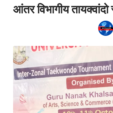
आंतर विभागीय तायक्वांदो स