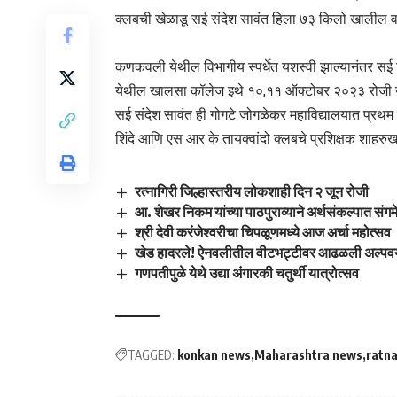
क्लबची खेळाडू सई संदेश सावंत हिला ७३ किलो खालील व
कणकवली येथील विभागीय स्पर्धेत यशस्वी झाल्यानंतर सई विद्
येथील खालसा कॉलेज इथे १०,११ ऑक्टोबर २०२३ रोजी या स
सई संदेश सावंत ही गोगटे जोगळेकर महाविद्यालयात प्रथम 
शिंदे आणि एस आर के तायक्वांदो क्लबचे प्रशिक्षक शाहरुख श
रत्नागिरी जिल्हास्तरीय लोकशाही दिन २ जून रोजी
आ. शेखर निकम यांच्या पाठपुराव्याने अर्थसंकल्पात संग
श्री देवी करंजेश्वरीचा चिपळूणमध्ये आज अर्चा महोत्सव
खेड हादरले! ऐनवलीतील वीटभट्टीवर आढळली अल्पवय
गणपतीपुळे येथे उद्या अंगारकी चतुर्थी यात्रोत्सव
TAGGED:
konkan news
Maharashtra news
ratna