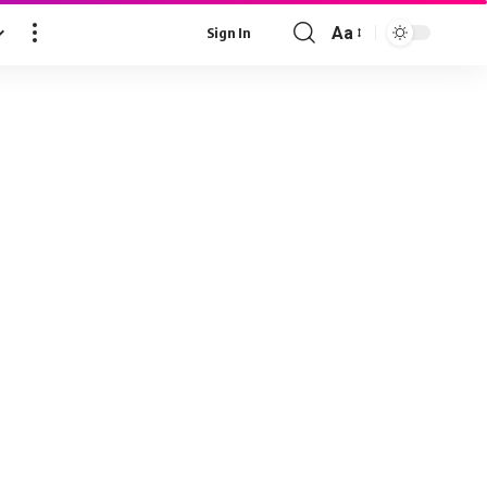
Aa
Sign In
Font
Resizer