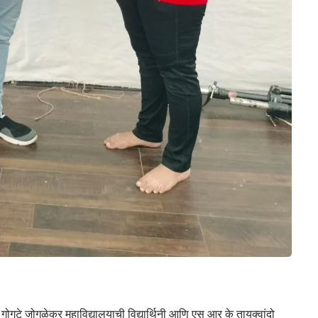
्धेत गोगटे जोगळेकर महाविद्यालयाची विद्यार्थिनी आणि एस आर के तायक्वांदो