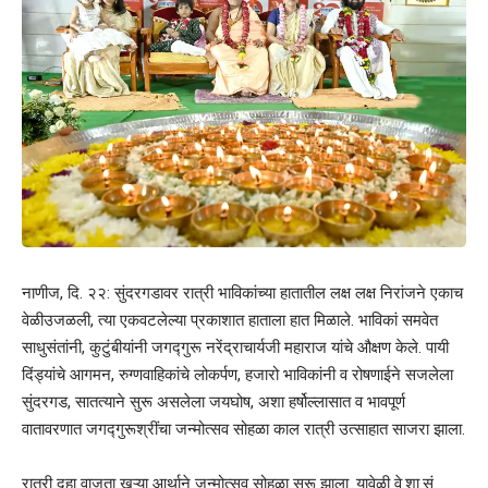
नाणीज, दि. २२: सुंदरगडावर रात्री भाविकांच्या हातातील लक्ष लक्ष निरांजने एकाच
वेळीउजळली, त्या एकवटलेल्या प्रकाशात हाताला हात मिळाले. भाविकां समवेत
साधुसंतांनी, कुटुंबीयांनी जगद्गुरू नरेंद्राचार्यजी महाराज यांचे औक्षण केले. पायी
दिंड्यांचे आगमन, रुग्णवाहिकांचे लोकर्पण, हजारो भाविकांनी व रोषणाईने सजलेला
सुंदरगड, सातत्याने सुरू असलेला जयघोष, अशा हर्षोल्लासात व भावपूर्ण
वातावरणात जगद्गुरूश्रींचा जन्मोत्सव सोहळा काल रात्री उत्साहात साजरा झाला.
रात्री दहा वाजता खऱ्या आर्थाने जन्मोत्सव सोहळा सुरू झाला. यावेळी वे.शा.सं.