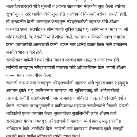
भालचंद्रशास्त्री शौचे गुरूजी व त्यांच्या सहकार्याने मंत्रघोष सुरू केला. त्यांच्या
सुचनेनुसार सारे धार्मिक विधी सुरू होते. भाविकांनी निरांजने बरोबर आणली होती.
ती प्रज्वलीत केली. उत्साहात जगद्गुरू नरेंद्राचार्यजी महाराज यांचे औक्षण
करण्यात आले. संतपीठावर सौभाग्यवती सुप्रियाताई प.पू. कानिफनाथ महाराज, सौ.
ओमेशवरीताई, चि. देवयोगी यांनी औक्षण केले. त्यानंतर भाविकांनी एकच जयघोष
केला. फटाक्यांची आतषबाजी केली. भजन गात आनंद व्यक्त केला. सारे वातावरण
भक्तीने भारून गेले होते.
संतपीठावर यावेळी देशभरातील नामवंत आखाड्यांचे साधूसंत आसनस्थ होते.
त्यांनीही जगद्गुरू नरेंद्राचार्यजी महाराज यांचे अभिष्टचिंतन केले. त्यांनी औक्षण
करून महाराजांचा गौरव केला.
सकाळी नऊ वाजता जगद्गुरू नरेंद्राचार्यजी महाराज यांचे सुंदरगडावर सहकुटुंब
आगमन झाले. प.पू. कानिफनाथ महाराज, सौ. सुप्रियाताई, सौ. ओमेश्वरीताई
नातवंडे, सर्वांनी संतशिरोमणी गजानन महाराज मंदिरात जाऊन देवदेवतांचे दर्शन
घेतले. त्यानंतर जगद्गुरूश्री व कानिफनाथ महाराज संतपीठाकडे निघाले. यावेळी
भाविकांनी एकच जयघोष केला. सुरूवातीला सुवासिनींनी त्यांचे औक्षण केले.
संतपीठावर येताच जगद्गुरू नरेंद्राचार्यजी महाराज यांनी हात उंचावून सर्वांना
अभिवादन केले. आशीर्वाद दिले. त्यावेळी सारे वातावरण चैतन्यमय झाले. त्यापूर्वी
नाथांचे माहेर येथील मंदिरातही त्यांनी दर्शन घेतले.