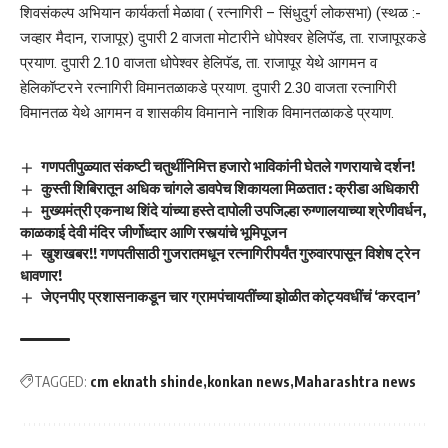
शिवसंकल्प अभियान कार्यकर्ता मेळावा ( रत्नागिरी – सिंधुदुर्ग लोकसभा) (स्थळ :-
जव्हार मैदान, राजापूर) दुपारी 2 वाजता मोटारीने धोपेश्वर हेलिपॅड, ता. राजापूरकडे
प्रयाण. दुपारी 2.10 वाजता धोपेश्वर हेलिपॅड, ता. राजापूर येथे आगमन व
हेलिकॉप्टरने रत्नागिरी विमानतळाकडे प्रयाण. दुपारी 2.30 वाजता रत्नागिरी
विमानतळ येथे आगमन व शासकीय विमानाने नाशिक विमानतळाकडे प्रयाण.
गणपतीपुळ्यात संकष्टी चतुर्थीनिमित्त हजारो भाविकांनी घेतले गणरायाचे दर्शन!
कुस्ती शिबिरातून अधिक चांगले डावपेच शिकायला मिळतात : क्रीडा अधिकारी
मुख्यमंत्री एकनाथ शिंदे यांच्या हस्ते दापोली उपजिल्हा रुग्णालयाच्या श्रेणीवर्धन,
काळकाई देवी मंदिर जीर्णोध्दार आणि रस्त्यांचे भूमिपूजन
खुशखबर!! गणपतीसाठी गुजरातमधून रत्नागिरीपर्यंत गुरुवारपासून विशेष ट्रेन
धावणार!
जेएनपीए प्रशासनाकडून चार ग्रामपंचायतींच्या झोळीत कोट्यवधींचं ‘करदान’
TAGGED:
cm eknath shinde
konkan news
Maharashtra news