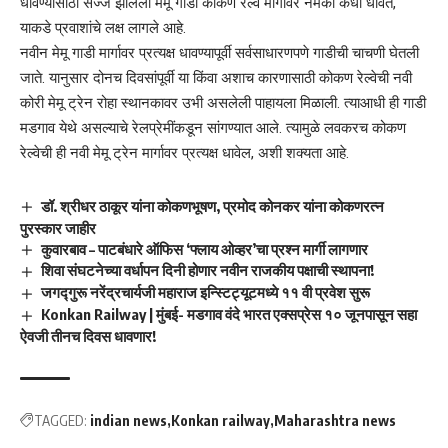
धावण्यासाठी सज्ज झालेली मेमू गाडी कोकण रेल्वे मार्गावर नेमकी कधी धावते,
याकडे प्रवाशांचे लक्ष लागले आहे.
नवीन मेमू गाडी मार्गावर प्रत्यक्ष धावण्यापूर्वी सर्वसाधारणपणे गाडीची चाचणी घेतली
जाते. यानुसार दोनच दिवसांपूर्वी या किंवा अशाच कारणासाठी कोकण रेल्वेची नवी
कोरी मेमू ट्रेन रोहा स्थानकावर उभी असलेली पाहायला मिळाली. त्याआधी ही गाडी
मडगाव येथे असल्याचे रेलप्रेमींकडून सांगण्यात आले. त्यामुळे लवकरच कोकण
रेल्वेची ही नवी मेमू ट्रेन मार्गावर प्रत्यक्ष धावेल, अशी शक्यता आहे.
डॉ. श्रीधर ठाकूर यांना कोकणभूषण, प्रमोद कोनकर यांना कोकणरत्न
पुरस्कार जाहीर
कुवारबाव – पाटबंधारे ऑफिस ‘फ्लाय ओव्हर’चा प्रश्न मार्गी लागणार
शिवा संघटनेच्या वर्धापन दिनी होणार नवीन राजकीय पक्षाची स्थापना!
जगद्गुरू नरेंद्रचार्यजी महाराज इन्स्टिट्यूटमध्ये ११ वी प्रवेश सुरू
Konkan Railway | मुंबई- मडगाव वंदे भारत एक्सप्रेस १० जूनपासून सहा
ऐवजी तीनच दिवस धावणार!
TAGGED:
indian news
Konkan railway
Maharashtra news